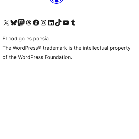
Visitá nuestra cuenta de X (anteriormente Twitter)
Visitá nuestra cuenta de Bluesky
Visitá nuestra cuenta de Mastodon
Visitá nuestra cuenta de Threads
Visitá nuestra página de Facebook
Visitá nuestra cuenta de Instagram
Visitá nuestra cuenta de LinkedIn
Visitá nuestra cuenta de TikTok
Visitá nuestro canal de YouTube
Visitá nuestra cuenta de Tumblr
El código es poesía.
The WordPress® trademark is the intellectual property
of the WordPress Foundation.