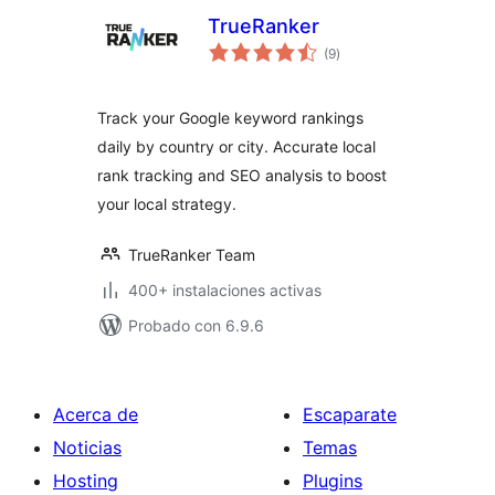
TrueRanker
total
(9
)
de
valoraciones
Track your Google keyword rankings
daily by country or city. Accurate local
rank tracking and SEO analysis to boost
your local strategy.
TrueRanker Team
400+ instalaciones activas
Probado con 6.9.6
Acerca de
Escaparate
Noticias
Temas
Hosting
Plugins