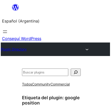
Saltar
al
Español (Argentina)
contenido
Conseguí WordPress
Plugin Directory
Buscar
Todos
Community
Commercial
Etiqueta del plugin:
google
position