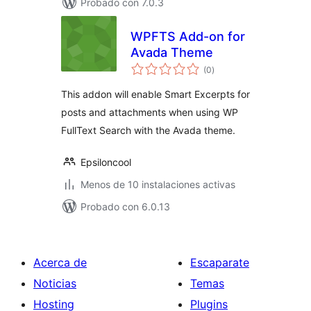
Probado con 7.0.3
WPFTS Add-on for
Avada Theme
total
(0
)
de
valoraciones
This addon will enable Smart Excerpts for
posts and attachments when using WP
FullText Search with the Avada theme.
Epsiloncool
Menos de 10 instalaciones activas
Probado con 6.0.13
Acerca de
Escaparate
Noticias
Temas
Hosting
Plugins