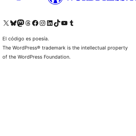
Visitá nuestra cuenta de X (anteriormente Twitter)
Visitá nuestra cuenta de Bluesky
Visitá nuestra cuenta de Mastodon
Visitá nuestra cuenta de Threads
Visitá nuestra página de Facebook
Visitá nuestra cuenta de Instagram
Visitá nuestra cuenta de LinkedIn
Visitá nuestra cuenta de TikTok
Visitá nuestro canal de YouTube
Visitá nuestra cuenta de Tumblr
El código es poesía.
The WordPress® trademark is the intellectual property
of the WordPress Foundation.