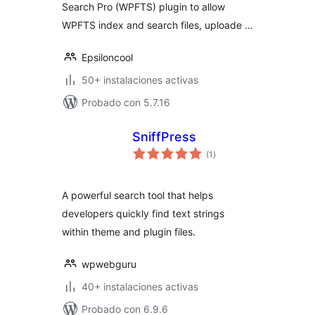
Search Pro (WPFTS) plugin to allow
WPFTS index and search files, uploade …
Epsiloncool
50+ instalaciones activas
Probado con 5.7.16
SniffPress
total
(1
)
de
valoraciones
A powerful search tool that helps
developers quickly find text strings
within theme and plugin files.
wpwebguru
40+ instalaciones activas
Probado con 6.9.6