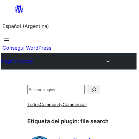
Saltar
al
Español (Argentina)
contenido
Conseguí WordPress
Plugin Directory
Buscar
Todos
Community
Commercial
Etiqueta del plugin:
file search