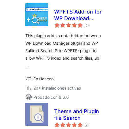
WPFTS Add-on for
WP Download
total
Manager
(2
)
de
valoraciones
This plugin adds a data bridge between
WP Download Manager plugin and WP
Fulltext Search Pro (WPFTS) plugin to
allow WPFTS index and search files, upl
…
Epsiloncool
20+ instalaciones activas
Probado con 6.6.6
Theme and Plugin
file Search
total
(2
)
de