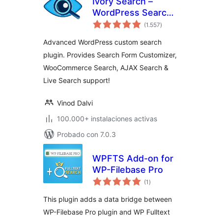
Ivory Search –
WordPress Search
total
Plugin
(1.557
)
de
valoraciones
Advanced WordPress custom search
plugin. Provides Search Form Customizer,
WooCommerce Search, AJAX Search &
Live Search support!
Vinod Dalvi
100.000+ instalaciones activas
Probado con 7.0.3
WPFTS Add-on for
WP-Filebase Pro
total
(1
)
de
valoraciones
This plugin adds a data bridge between
WP-Filebase Pro plugin and WP Fulltext