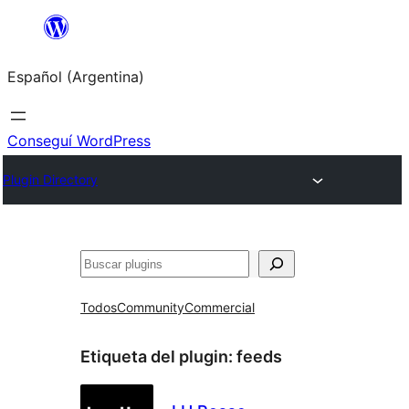
Saltar
al
Español (Argentina)
contenido
Conseguí WordPress
Plugin Directory
Buscar
Todos
Community
Commercial
Etiqueta del plugin:
feeds