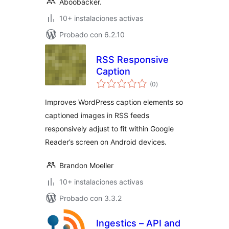
Aboobacker.
10+ instalaciones activas
Probado con 6.2.10
RSS Responsive
Caption
total
(0
)
de
valoraciones
Improves WordPress caption elements so
captioned images in RSS feeds
responsively adjust to fit within Google
Reader’s screen on Android devices.
Brandon Moeller
10+ instalaciones activas
Probado con 3.3.2
Ingestics – API and