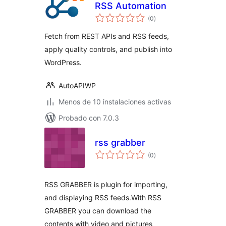
RSS Automation
total
(0
)
de
valoraciones
Fetch from REST APIs and RSS feeds,
apply quality controls, and publish into
WordPress.
AutoAPIWP
Menos de 10 instalaciones activas
Probado con 7.0.3
rss grabber
total
(0
)
de
valoraciones
RSS GRABBER is plugin for importing,
and displaying RSS feeds.With RSS
GRABBER you can download the
contents with video and pictures