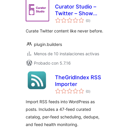
Curator Studio –
Twitter – Show
total
tweets, mentions
(0
)
de
valoraciones
and more
Curate Twitter content like never before.
plugin.builders
Menos de 10 instalaciones activas
Probado con 5.7.16
TheGridIndex RSS
Importer
total
(0
)
de
valoraciones
Import RSS feeds into WordPress as
posts. Includes a 47-feed curated
catalog, per-feed scheduling, dedupe,
and feed health monitoring.