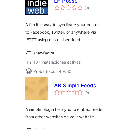
LH Posse
total
(0
)
de
valoraciones
A flexible way to syndicate your content
to Facebook, Twitter, or anywhere via
IFTTT using customised feeds.
shawfactor
10+ instalaciones activas
Probado con 4.9.30
AB Simple Feeds
total
(0
)
de
valoraciones
A simple plugin help you to embed feeds
from other websites on your website.