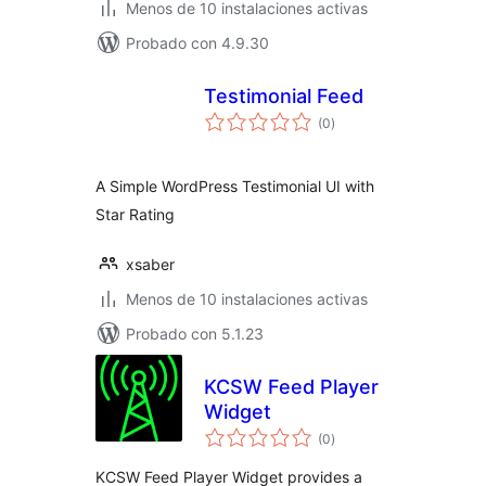
Menos de 10 instalaciones activas
Probado con 4.9.30
Testimonial Feed
total
(0
)
de
valoraciones
A Simple WordPress Testimonial UI with
Star Rating
xsaber
Menos de 10 instalaciones activas
Probado con 5.1.23
KCSW Feed Player
Widget
total
(0
)
de
valoraciones
KCSW Feed Player Widget provides a