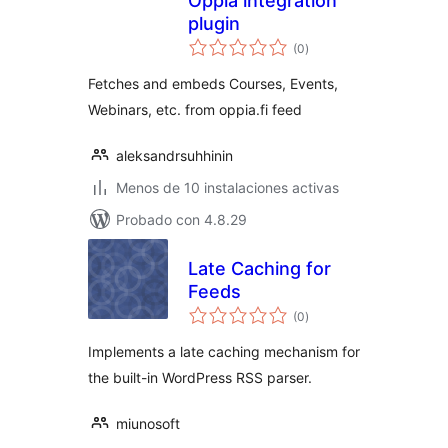
Oppia integration
plugin
total
(0
)
de
valoraciones
Fetches and embeds Courses, Events,
Webinars, etc. from oppia.fi feed
aleksandrsuhhinin
Menos de 10 instalaciones activas
Probado con 4.8.29
Late Caching for
Feeds
total
(0
)
de
valoraciones
Implements a late caching mechanism for
the built-in WordPress RSS parser.
miunosoft