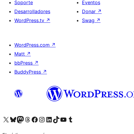
Soporte
Eventos
Desarrolladores
Donar
↗
WordPress.tv
↗
Swag
↗
WordPress.com
↗
Matt
↗
bbPress
↗
BuddyPress
↗
Visitá nuestra cuenta de X (anteriormente Twitter)
Visitá nuestra cuenta de Bluesky
Visitá nuestra cuenta de Mastodon
Visitá nuestra cuenta de Threads
Visitá nuestra página de Facebook
Visitá nuestra cuenta de Instagram
Visitá nuestra cuenta de LinkedIn
Visitá nuestra cuenta de TikTok
Visitá nuestro canal de YouTube
Visitá nuestra cuenta de Tumblr