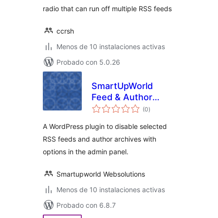
radio that can run off multiple RSS feeds
ccrsh
Menos de 10 instalaciones activas
Probado con 5.0.26
SmartUpWorld
Feed & Author
total
Control
(0
)
de
valoraciones
A WordPress plugin to disable selected
RSS feeds and author archives with
options in the admin panel.
Smartupworld Websolutions
Menos de 10 instalaciones activas
Probado con 6.8.7