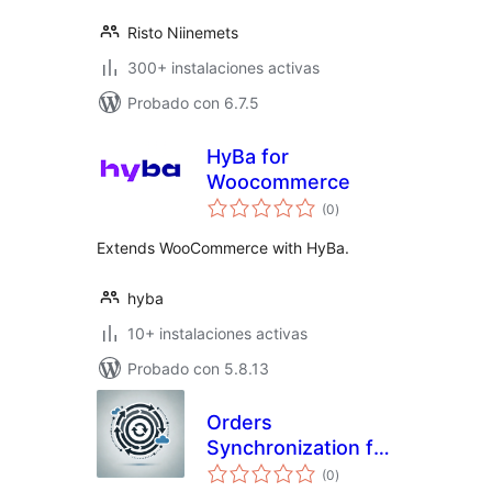
Risto Niinemets
300+ instalaciones activas
Probado con 6.7.5
HyBa for
Woocommerce
total
(0
)
de
valoraciones
Extends WooCommerce with HyBa.
hyba
10+ instalaciones activas
Probado con 5.8.13
Orders
Synchronization for
total
Merit Aktiva
(0
)
de