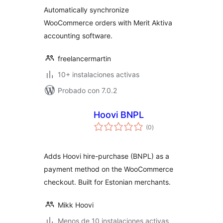
valoraciones
Automatically synchronize
WooCommerce orders with Merit Aktiva
accounting software.
freelancermartin
10+ instalaciones activas
Probado con 7.0.2
Hoovi BNPL
total
(0
)
de
valoraciones
Adds Hoovi hire-purchase (BNPL) as a
payment method on the WooCommerce
checkout. Built for Estonian merchants.
Mikk Hoovi
Menos de 10 instalaciones activas