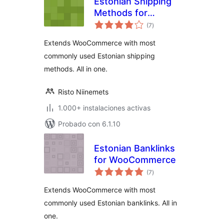
Estonian Shipping
Methods for
total
WooCommerce
(7
)
de
valoraciones
Extends WooCommerce with most
commonly used Estonian shipping
methods. All in one.
Risto Niinemets
1.000+ instalaciones activas
Probado con 6.1.10
Estonian Banklinks
for WooCommerce
total
(7
)
de
valoraciones
Extends WooCommerce with most
commonly used Estonian banklinks. All in
one.