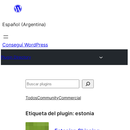
Saltar
al
Español (Argentina)
contenido
Conseguí WordPress
Plugin Directory
Buscar
Todos
Community
Commercial
Etiqueta del plugin:
estonia