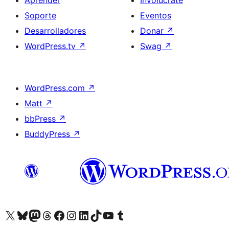
Aprender
Involucrate
Soporte
Eventos
Desarrolladores
Donar
↗
WordPress.tv
↗
Swag
↗
WordPress.com
↗
Matt
↗
bbPress
↗
BuddyPress
↗
Visitá nuestra cuenta de X (anteriormente Twitter)
Visitá nuestra cuenta de Bluesky
Visitá nuestra cuenta de Mastodon
Visitá nuestra cuenta de Threads
Visitá nuestra página de Facebook
Visitá nuestra cuenta de Instagram
Visitá nuestra cuenta de LinkedIn
Visitá nuestra cuenta de TikTok
Visitá nuestro canal de YouTube
Visitá nuestra cuenta de Tumblr