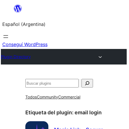
Saltar
al
Español (Argentina)
contenido
Conseguí WordPress
Plugin Directory
Buscar
Todos
Community
Commercial
Etiqueta del plugin:
email login