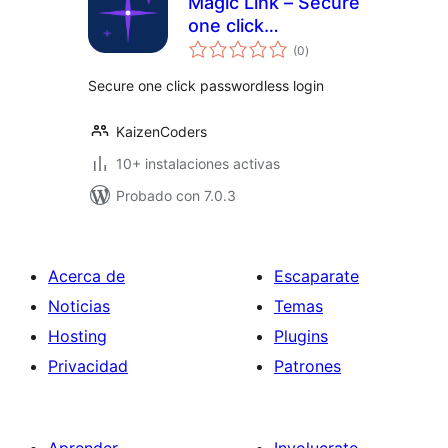
Magic Link – Secure
one click
total
passwordless login
(0
)
de
valoraciones
Secure one click passwordless login
KaizenCoders
10+ instalaciones activas
Probado con 7.0.3
Acerca de
Escaparate
Noticias
Temas
Hosting
Plugins
Privacidad
Patrones