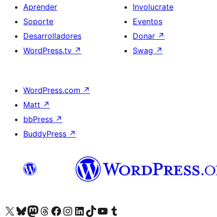
Aprender
Involucrate
Soporte
Eventos
Desarrolladores
Donar
↗
WordPress.tv
↗
Swag
↗
WordPress.com
↗
Matt
↗
bbPress
↗
BuddyPress
↗
Visitá nuestra cuenta de X (anteriormente Twitter)
Visitá nuestra cuenta de Bluesky
Visitá nuestra cuenta de Mastodon
Visitá nuestra cuenta de Threads
Visitá nuestra página de Facebook
Visitá nuestra cuenta de Instagram
Visitá nuestra cuenta de LinkedIn
Visitá nuestra cuenta de TikTok
Visitá nuestro canal de YouTube
Visitá nuestra cuenta de Tumblr