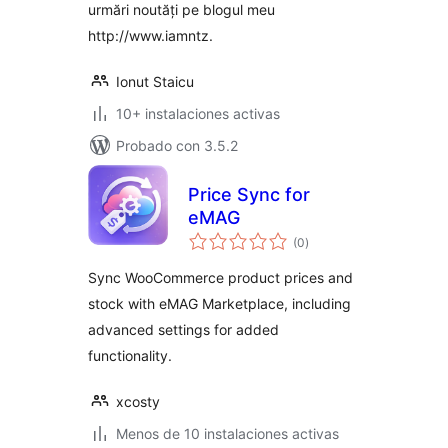
urmări noutăți pe blogul meu
http://www.iamntz.
Ionut Staicu
10+ instalaciones activas
Probado con 3.5.2
Price Sync for
eMAG
total
(0
)
de
valoraciones
Sync WooCommerce product prices and
stock with eMAG Marketplace, including
advanced settings for added
functionality.
xcosty
Menos de 10 instalaciones activas