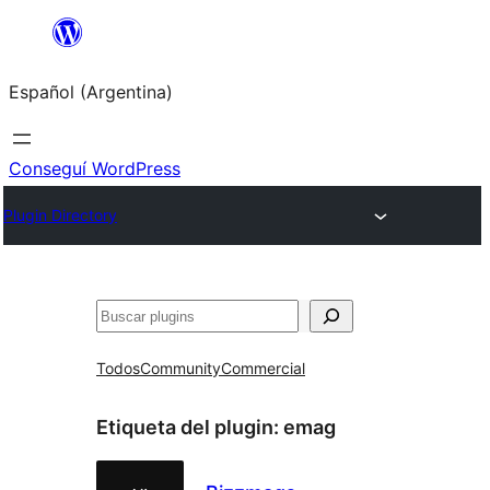
Saltar
al
Español (Argentina)
contenido
Conseguí WordPress
Plugin Directory
Buscar
Todos
Community
Commercial
Etiqueta del plugin:
emag