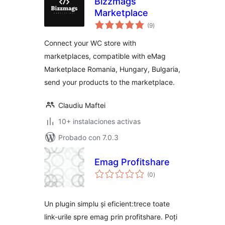
Bizzmags
Marketplace
total
(9
)
de
valoraciones
Connect your WC store with
marketplaces, compatible with eMag
Marketplace Romania, Hungary, Bulgaria,
send your products to the marketplace.
Claudiu Maftei
10+ instalaciones activas
Probado con 7.0.3
Emag Profitshare
total
(0
)
de
valoraciones
Un plugin simplu și eficient:trece toate
link-urile spre emag prin profitshare. Poți