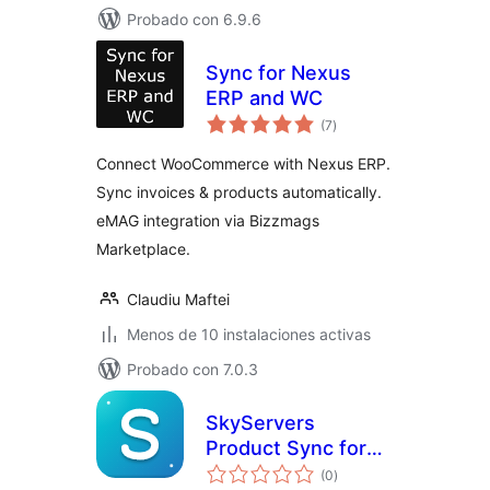
Probado con 6.9.6
Sync for Nexus
ERP and WC
total
(7
)
de
valoraciones
Connect WooCommerce with Nexus ERP.
Sync invoices & products automatically.
eMAG integration via Bizzmags
Marketplace.
Claudiu Maftei
Menos de 10 instalaciones activas
Probado con 7.0.3
SkyServers
Product Sync for
total
eMAG
(0
)
de