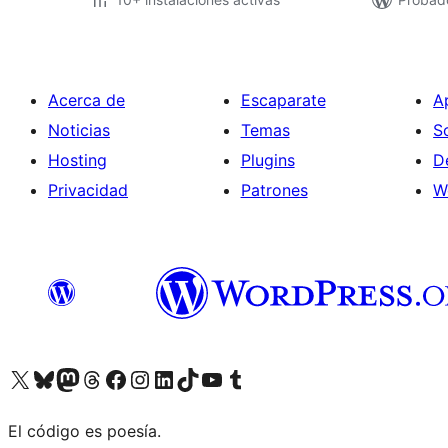
Acerca de
Escaparate
A
Noticias
Temas
S
Hosting
Plugins
D
Privacidad
Patrones
W
Visitá nuestra cuenta de X (anteriormente Twitter)
Visitá nuestra cuenta de Bluesky
Visitá nuestra cuenta de Mastodon
Visitá nuestra cuenta de Threads
Visitá nuestra página de Facebook
Visitá nuestra cuenta de Instagram
Visitá nuestra cuenta de LinkedIn
Visitá nuestra cuenta de TikTok
Visitá nuestro canal de YouTube
Visitá nuestra cuenta de Tumblr
El código es poesía.