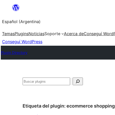
Saltar
al
Español (Argentina)
contenido
Temas
Plugins
Noticias
Soporte
Acerca de
Conseguí WordP
Conseguí WordPress
Plugin Directory
Buscar
Etiqueta del plugin:
ecommerce shopping 