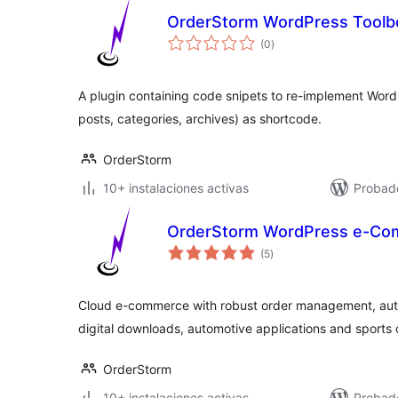
OrderStorm WordPress Toolb
total
(0
)
de
valoraciones
A plugin containing code snipets to re-implement Word
posts, categories, archives) as shortcode.
OrderStorm
10+ instalaciones activas
Probad
OrderStorm WordPress e-C
total
(5
)
de
valoraciones
Cloud e-commerce with robust order management, aut
digital downloads, automotive applications and spor
OrderStorm
10+ instalaciones activas
Probad