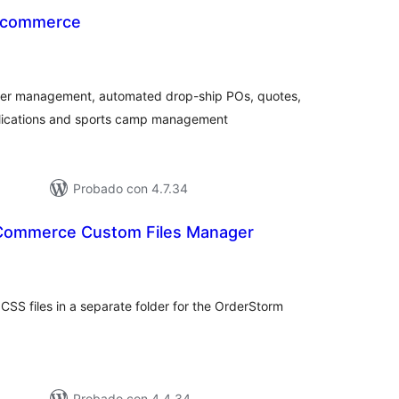
-commerce
tal
e
loraciones
der management, automated drop-ship POs, quotes,
plications and sports camp management
Probado con 4.7.34
Commerce Custom Files Manager
tal
e
loraciones
CSS files in a separate folder for the OrderStorm
Probado con 4.4.34