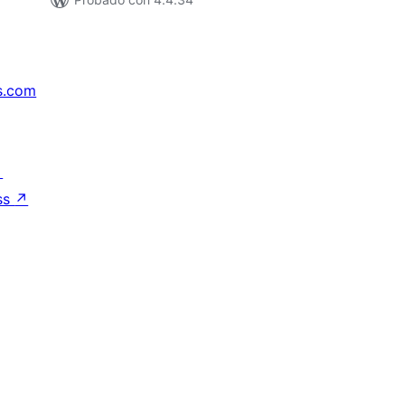
s.com
↗
ss
↗