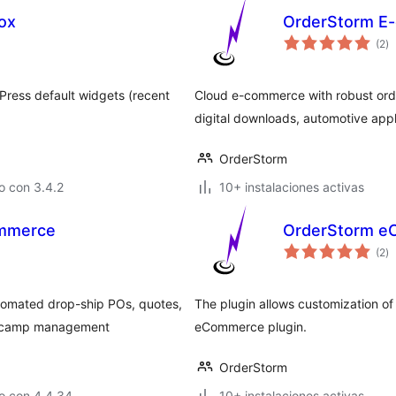
ox
OrderStorm E
to
(2
)
d
va
Press default widgets (recent
Cloud e-commerce with robust or
digital downloads, automotive ap
OrderStorm
o con 3.4.2
10+ instalaciones activas
ommerce
OrderStorm e
to
(2
)
d
va
omated drop-ship POs, quotes,
The plugin allows customization of 
ts camp management
eCommerce plugin.
OrderStorm
o con 4.4.34
10+ instalaciones activas