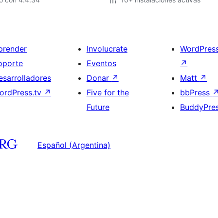
prender
Involucrate
WordPres
oporte
Eventos
↗
esarrolladores
Donar
↗
Matt
↗
ordPress.tv
↗
Five for the
bbPress
Future
BuddyPre
Español (Argentina)