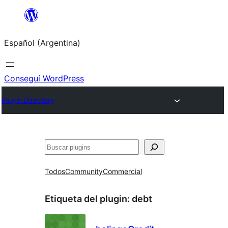
Saltar
al
Español (Argentina)
contenido
Conseguí WordPress
Plugin Directory
Buscar
Todos
Community
Commercial
Etiqueta del plugin:
debt