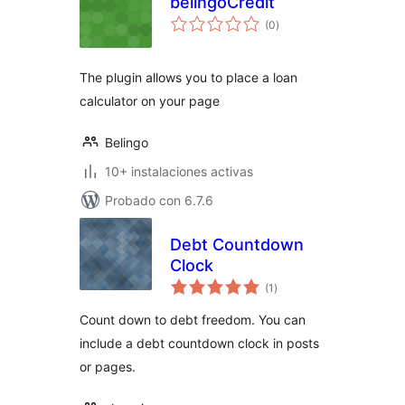
belingoCredit
total
(0
)
de
valoraciones
The plugin allows you to place a loan
calculator on your page
Belingo
10+ instalaciones activas
Probado con 6.7.6
Debt Countdown
Clock
total
(1
)
de
valoraciones
Count down to debt freedom. You can
include a debt countdown clock in posts
or pages.