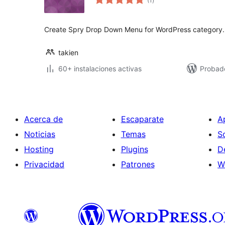
(1
)
de
valoraciones
Create Spry Drop Down Menu for WordPress category.
takien
60+ instalaciones activas
Probado
Acerca de
Escaparate
A
Noticias
Temas
S
Hosting
Plugins
D
Privacidad
Patrones
W