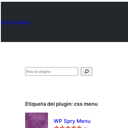
Plugin Directory
Buscar
Etiqueta del plugin:
css menu
WP Spry Menu
total