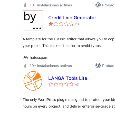
10+ instalaciones activas
Probado
Credit Line Generator
total
(1
)
de
valoraciones
A template for the Classic editor that allows you to co
your posts. This makes it easier to avoid typos.
hatesspam
10+ instalaciones activas
Probado
LANGA Tools Lite
total
(0
)
de
valoraciones
The only WordPress plugin designed to protect your id
hours on every project, and deliver enterprise-grade sta