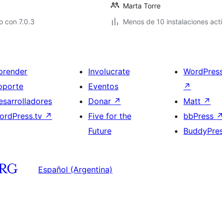
Marta Torre
 con 7.0.3
Menos de 10 instalaciones act
prender
Involucrate
WordPres
oporte
Eventos
↗
esarrolladores
Donar
↗
Matt
↗
ordPress.tv
↗
Five for the
bbPress
Future
BuddyPre
Español (Argentina)