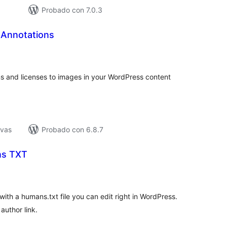
Probado con 7.0.3
 Annotations
tal
e
loraciones
ns and licenses to images in your WordPress content
ivas
Probado con 6.8.7
s TXT
tal
e
loraciones
with a humans.txt file you can edit right in WordPress.
author link.