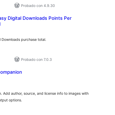
Probado con 4.9.30
sy Digital Downloads Points Per
l
tal
e
loraciones
l Downloads purchase total.
Probado con 7.0.3
Companion
tal
e
loraciones
. Add author, source, and license info to images with
utput options.