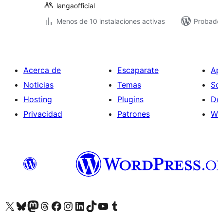
langaofficial
Menos de 10 instalaciones activas
Probado
Acerca de
Escaparate
A
Noticias
Temas
S
Hosting
Plugins
D
Privacidad
Patrones
W
Visitá nuestra cuenta de X (anteriormente Twitter)
Visitá nuestra cuenta de Bluesky
Visitá nuestra cuenta de Mastodon
Visitá nuestra cuenta de Threads
Visitá nuestra página de Facebook
Visitá nuestra cuenta de Instagram
Visitá nuestra cuenta de LinkedIn
Visitá nuestra cuenta de TikTok
Visitá nuestro canal de YouTube
Visitá nuestra cuenta de Tumblr