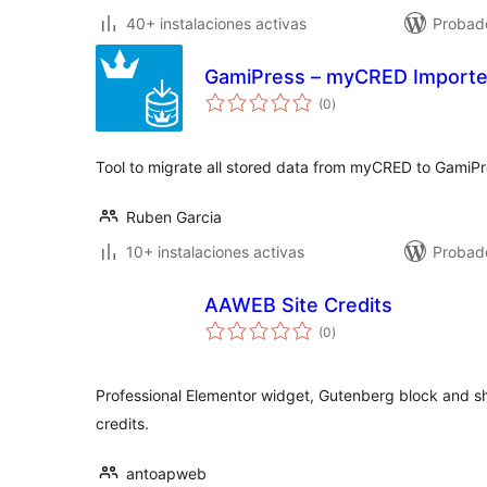
40+ instalaciones activas
Probad
GamiPress – myCRED Importe
total
(0
)
de
valoraciones
Tool to migrate all stored data from myCRED to GamiP
Ruben Garcia
10+ instalaciones activas
Probad
AAWEB Site Credits
total
(0
)
de
valoraciones
Professional Elementor widget, Gutenberg block and sh
credits.
antoapweb