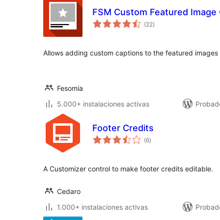
FSM Custom Featured Image 
total
(22
)
de
valoraciones
Allows adding custom captions to the featured images 
Fesomia
5.000+ instalaciones activas
Probad
Footer Credits
total
(6
)
de
valoraciones
A Customizer control to make footer credits editable.
Cedaro
1.000+ instalaciones activas
Probad