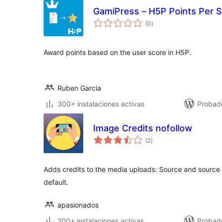
GamiPress – H5P Points Per 
total
(0
)
de
valoraciones
Award points based on the user score in H5P.
Ruben Garcia
300+ instalaciones activas
Probad
Image Credits nofollow
total
(2
)
de
valoraciones
Adds credits to the media uploads: Source and source
default.
apasionados
200+ instalaciones activas
Probad