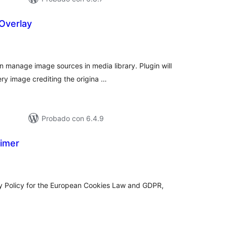
Overlay
tal
loraciones
 manage image sources in media library. Plugin will
ery image crediting the origina …
Probado con 6.4.9
imer
tal
e
loraciones
cy Policy for the European Cookies Law and GDPR,