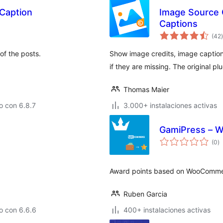
Caption
Image Source C
Captions
t
(42
)
of the posts.
Show image credits, image captio
if they are missing. The original pl
Thomas Maier
o con 6.8.7
3.000+ instalaciones activas
GamiPress – W
to
(0
)
d
va
Award points based on WooCommer
Ruben Garcia
o con 6.6.6
400+ instalaciones activas