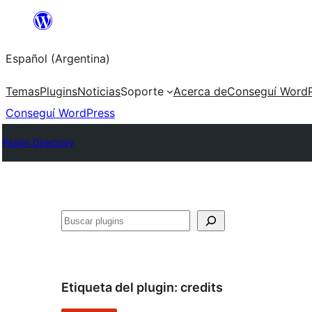
Saltar
al
Español (Argentina)
contenido
Temas
Plugins
Noticias
Soporte
Acerca de
Conseguí WordP
Conseguí WordPress
Plugin Directory
Buscar
Etiqueta del plugin:
credits