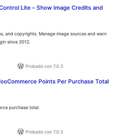
ontrol Lite – Show Image Credits and
otal
de
valoraciones
ns, and copyrights. Manage image sources and warn
ugin since 2012.
Probado con 7.0.3
ooCommerce Points Per Purchase Total
tal
e
loraciones
ce purchase total.
Probado con 7.0.3