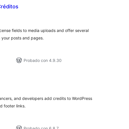
réditos
tal
e
loraciones
license fields to media uploads and offer several
n your posts and pages.
Probado con 4.9.30
tal
e
loraciones
lancers, and developers add credits to WordPress
d footer links.
Probado con 6.8.7