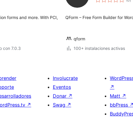
(0
)
d
va
tion forms and more. With PCI,
QForm – Free Form Builder for Wor
qform
 con 7.0.3
100+ instalaciones activas
prender
Involucrate
WordPres
oporte
Eventos
↗
esarrolladores
Donar
↗
Matt
↗
ordPress.tv
↗
Swag
↗
bbPress
BuddyPre