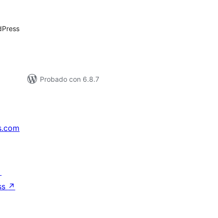
e
loraciones
dPress
Probado con 6.8.7
s.com
↗
ss
↗