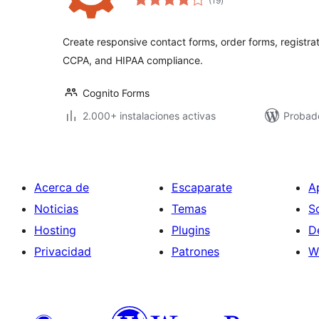
(19
)
de
valoraciones
Create responsive contact forms, order forms, registra
CCPA, and HIPAA compliance.
Cognito Forms
2.000+ instalaciones activas
Probado
Acerca de
Escaparate
A
Noticias
Temas
S
Hosting
Plugins
D
Privacidad
Patrones
W