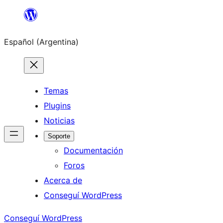
Saltar
al
Español (Argentina)
contenido
Temas
Plugins
Noticias
Soporte
Documentación
Foros
Acerca de
Conseguí WordPress
Conseguí WordPress