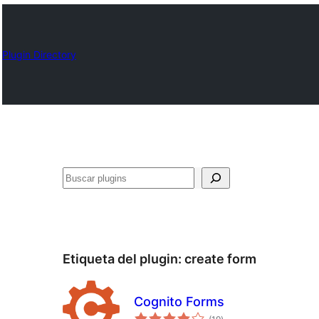
Plugin Directory
Buscar
Etiqueta del plugin:
create form
Cognito Forms
total