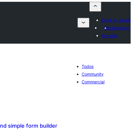
Enviá un plugin
Mis favoritos
Acceder
Todos
Community
Commercial
nd simple form builder
tal