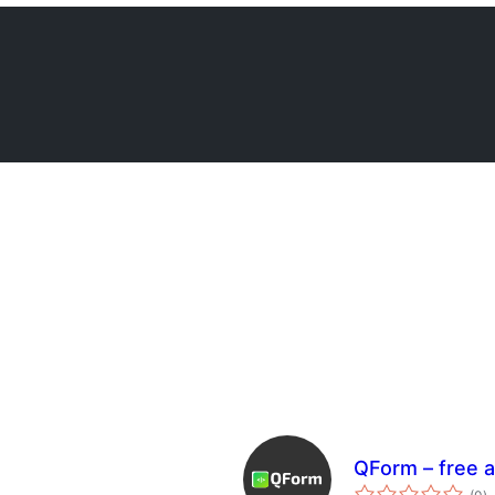
QForm – free a
to