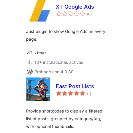
XT Google Ads
total
(0
)
de
valoraciones
Just plugin to show Google Ads on every
page.
xtrsyz
10+ instalaciones activas
Probado con 4.9.30
Fast Post Lists
total
(1
)
de
valoraciones
Provide shortcodes to display a filtered
list of posts, grouped by category/tag,
with optional thumbnails.