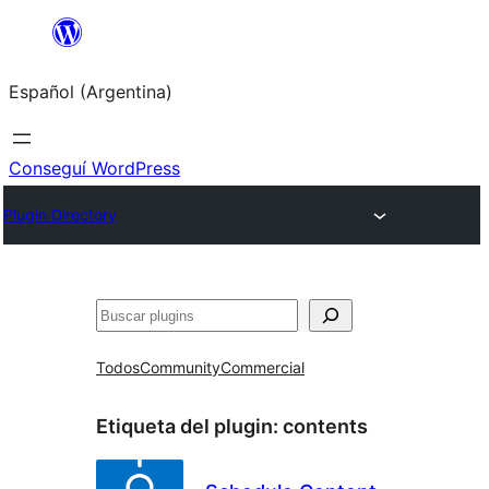
Saltar
al
Español (Argentina)
contenido
Conseguí WordPress
Plugin Directory
Buscar
Todos
Community
Commercial
Etiqueta del plugin:
contents