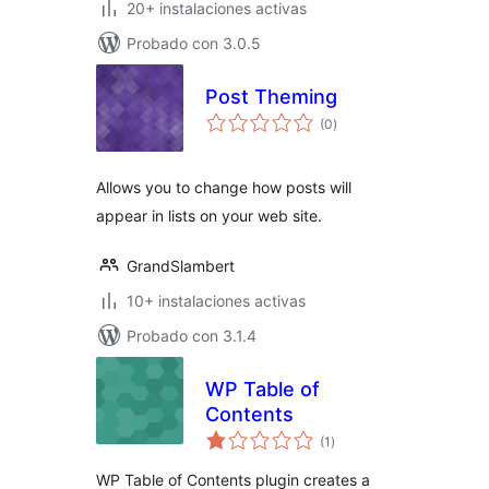
20+ instalaciones activas
Probado con 3.0.5
Post Theming
total
(0
)
de
valoraciones
Allows you to change how posts will
appear in lists on your web site.
GrandSlambert
10+ instalaciones activas
Probado con 3.1.4
WP Table of
Contents
total
(1
)
de
valoraciones
WP Table of Contents plugin creates a