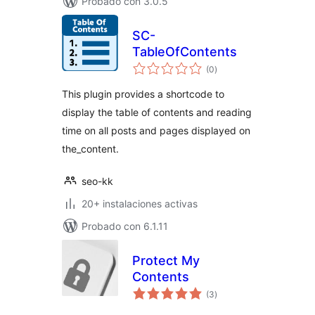
Probado con 3.0.5
SC-
TableOfContents
total
(0
)
de
valoraciones
This plugin provides a shortcode to
display the table of contents and reading
time on all posts and pages displayed on
the_content.
seo-kk
20+ instalaciones activas
Probado con 6.1.11
Protect My
Contents
total
(3
)
de
valoraciones