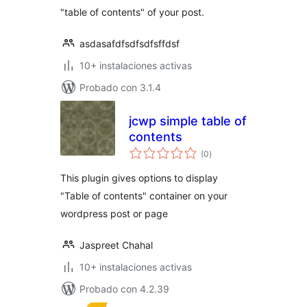
"table of contents" of your post.
asdasafdfsdfsdfsffdsf
10+ instalaciones activas
Probado con 3.1.4
jcwp simple table of
contents
total
(0
)
de
valoraciones
This plugin gives options to display
"Table of contents" container on your
wordpress post or page
Jaspreet Chahal
10+ instalaciones activas
Probado con 4.2.39