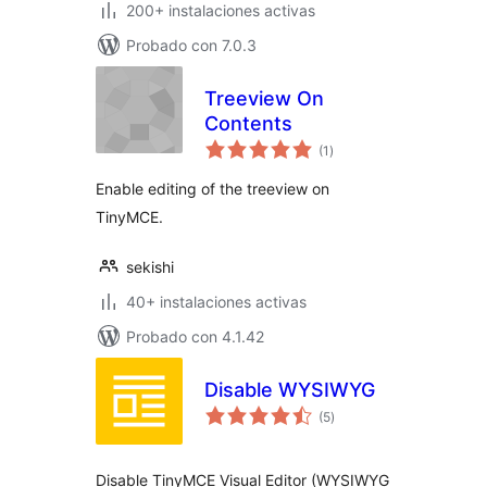
200+ instalaciones activas
Probado con 7.0.3
Treeview On
Contents
total
(1
)
de
valoraciones
Enable editing of the treeview on
TinyMCE.
sekishi
40+ instalaciones activas
Probado con 4.1.42
Disable WYSIWYG
total
(5
)
de
valoraciones
Disable TinyMCE Visual Editor (WYSIWYG