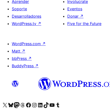
Aprender
Involucrate
Soporte
Eventos
Desarrolladores
Donar
↗
WordPress.tv
↗
Five for the Future
WordPress.com
↗
Matt
↗
bbPress
↗
BuddyPress
↗
Visitá nuestra cuenta de X (anteriormente Twitter)
Visitá nuestra cuenta de Bluesky
Visitá nuestra cuenta de Mastodon
Visitá nuestra cuenta de Threads
Visitá nuestra página de Facebook
Visitá nuestra cuenta de Instagram
Visitá nuestra cuenta de LinkedIn
Visitá nuestra cuenta de TikTok
Visitá nuestro canal de YouTube
Visitá nuestra cuenta de Tumblr