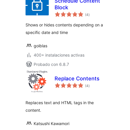
Schedule Content
Block
total
(4
)
de
valoraciones
Shows or hides contents depending on a
specific date and time
goiblas
400+ instalaciones activas
Probado con 6.8.7
Replace Contents
total
(4
)
de
valoraciones
Replaces text and HTML tags in the
content.
Katsushi Kawamori