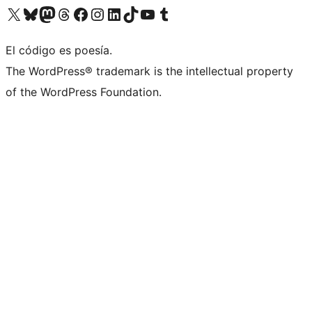
Visitá nuestra cuenta de X (anteriormente Twitter)
Visitá nuestra cuenta de Bluesky
Visitá nuestra cuenta de Mastodon
Visitá nuestra cuenta de Threads
Visitá nuestra página de Facebook
Visitá nuestra cuenta de Instagram
Visitá nuestra cuenta de LinkedIn
Visitá nuestra cuenta de TikTok
Visitá nuestro canal de YouTube
Visitá nuestra cuenta de Tumblr
El código es poesía.
The WordPress® trademark is the intellectual property
of the WordPress Foundation.