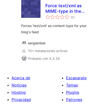
Force text/xml as
MIME-type in the
total
feed
(0
)
de
valoraciones
Forces 'text/xml' as content-type for your
blog's feed
sergiambel
10+ instalaciones activas
Probado con 4.3.34
Acerca de
Escaparate
Noticias
Temas
Hosting
Plugins
Privacidad
Patrones