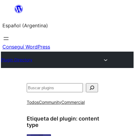
Saltar
al
Español (Argentina)
contenido
Conseguí WordPress
Plugin Directory
Buscar
Todos
Community
Commercial
Etiqueta del plugin:
content
type