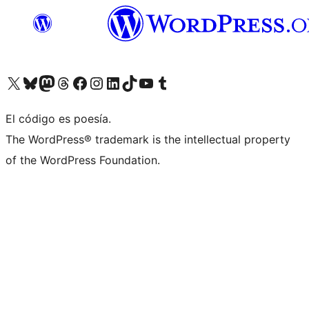
Visitá nuestra cuenta de X (anteriormente Twitter)
Visitá nuestra cuenta de Bluesky
Visitá nuestra cuenta de Mastodon
Visitá nuestra cuenta de Threads
Visitá nuestra página de Facebook
Visitá nuestra cuenta de Instagram
Visitá nuestra cuenta de LinkedIn
Visitá nuestra cuenta de TikTok
Visitá nuestro canal de YouTube
Visitá nuestra cuenta de Tumblr
El código es poesía.
The WordPress® trademark is the intellectual property
of the WordPress Foundation.