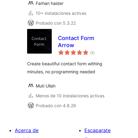
Farhan haider
10+ instalaciones activas
Probado con 5.3.22
Contact Form
Arrow
total
(1
)
de
valoraciones
Create beautiful contact form withing
minutes, no programming needed
Muti Ullah
Menos de 10 instalaciones activas
Probado con 4.8.29
Acerca de
Escaparate