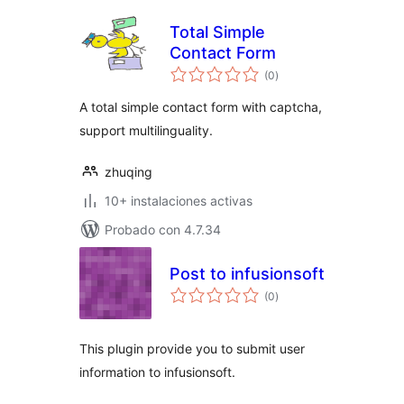
Total Simple
Contact Form
total
(0
)
de
valoraciones
A total simple contact form with captcha,
support multilinguality.
zhuqing
10+ instalaciones activas
Probado con 4.7.34
Post to infusionsoft
total
(0
)
de
valoraciones
This plugin provide you to submit user
information to infusionsoft.