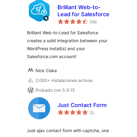
Brilliant Web-to-
Lead for Salesforce
total
(38
)
de
valoraciones
Brilliant Web-to-Lead for Salesforce
creates a solid integration between your
WordPress install(s) and your
Salesforce.com account!
Nick Ciske
2.000+ instalaciones activas
Probado con 5.9.15
Just Contact Form
total
(2
)
de
valoraciones
Just ajax contact form with captcha, one