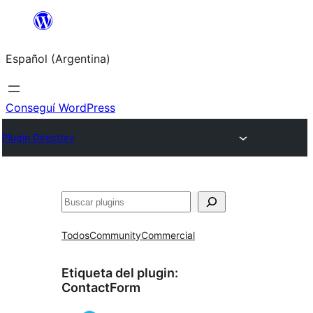
Saltar
al
Español (Argentina)
contenido
Conseguí WordPress
Plugin Directory
Buscar
Todos
Community
Commercial
Etiqueta del plugin:
ContactForm