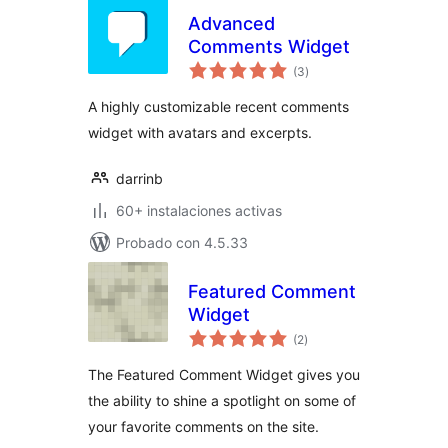
Advanced
Comments Widget
total
(3
)
de
valoraciones
A highly customizable recent comments
widget with avatars and excerpts.
darrinb
60+ instalaciones activas
Probado con 4.5.33
Featured Comment
Widget
total
(2
)
de
valoraciones
The Featured Comment Widget gives you
the ability to shine a spotlight on some of
your favorite comments on the site.