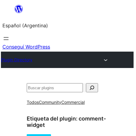
Saltar
al
Español (Argentina)
contenido
Conseguí WordPress
Plugin Directory
Buscar
Todos
Community
Commercial
Etiqueta del plugin:
comment-
widget