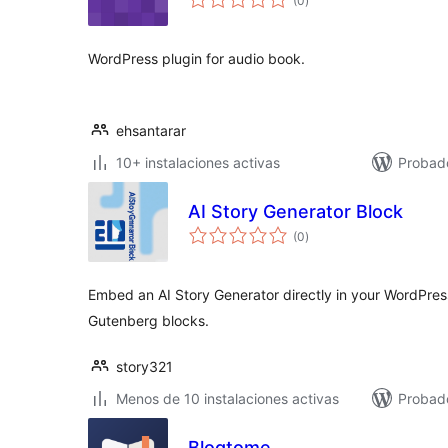
(0
)
de
valoraciones
WordPress plugin for audio book.
ehsantarar
10+ instalaciones activas
Probad
AI Story Generator Block
total
(0
)
de
valoraciones
Embed an AI Story Generator directly in your WordPre
Gutenberg blocks.
story321
Menos de 10 instalaciones activas
Probado
Blogtome