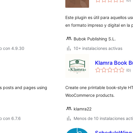
(0
)
d
va
Este plugin es útil para aquellos us
en formato impreso y digital en la
Bubok Publishing S.L.
o con 4.9.30
10+ instalaciones activas
Klamra Book Bu
to
(0
)
d
va
ss posts and pages using
Create one printable book-style H
WooCommerce products.
klamra22
 con 6.7.6
Menos de 10 instalaciones act
ScheduleWing – Online Booking and Appointmen