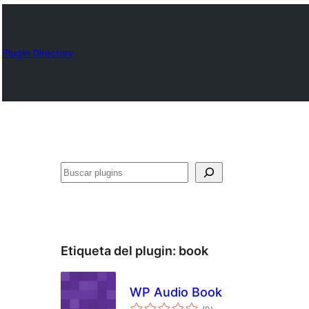
Plugin Directory
Buscar
Etiqueta del plugin:
book
WP Audio Book
total