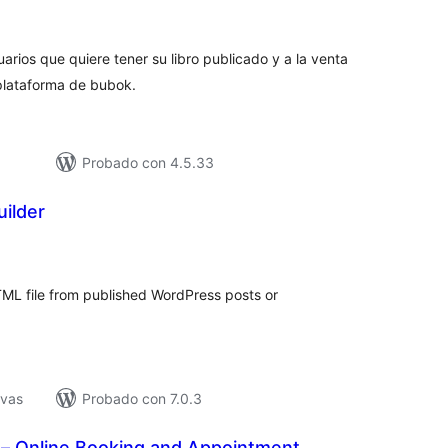
e
loraciones
uarios que quiere tener su libro publicado y a la venta
 plataforma de bubok.
Probado con 4.5.33
ilder
tal
e
loraciones
TML file from published WordPress posts or
ivas
Probado con 7.0.3
t