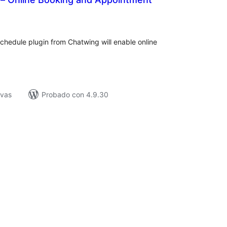
tal
loraciones
hedule plugin from Chatwing will enable online
ivas
Probado con 4.9.30