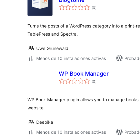
total
(0
)
de
valoraciones
Turns the posts of a WordPress category into a print-r
TablePress and Spectra.
Uwe Grunewald
Menos de 10 instalaciones activas
Probado
WP Book Manager
total
(0
)
de
valoraciones
WP Book Manager plugin allows you to manage books an
website.
Deepika
Menos de 10 instalaciones activas
Probad