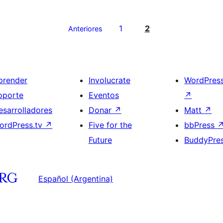
1
2
Anteriores
prender
Involucrate
WordPres
oporte
Eventos
↗
esarrolladores
Donar
↗
Matt
↗
ordPress.tv
↗
Five for the
bbPress
Future
BuddyPre
Español (Argentina)