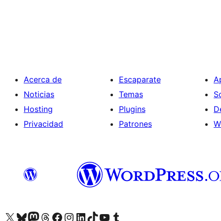
Paginación
de
entradas
Acerca de
Escaparate
A
Noticias
Temas
S
Hosting
Plugins
D
Privacidad
Patrones
W
Visitá nuestra cuenta de X (anteriormente Twitter)
Visitá nuestra cuenta de Bluesky
Visitá nuestra cuenta de Mastodon
Visitá nuestra cuenta de Threads
Visitá nuestra página de Facebook
Visitá nuestra cuenta de Instagram
Visitá nuestra cuenta de LinkedIn
Visitá nuestra cuenta de TikTok
Visitá nuestro canal de YouTube
Visitá nuestra cuenta de Tumblr