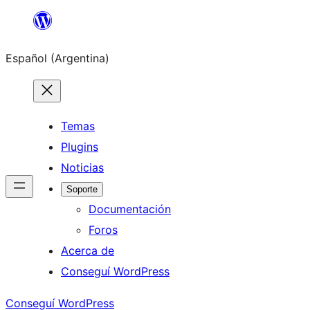
Saltar
al
Español (Argentina)
contenido
Temas
Plugins
Noticias
Soporte
Documentación
Foros
Acerca de
Conseguí WordPress
Conseguí WordPress