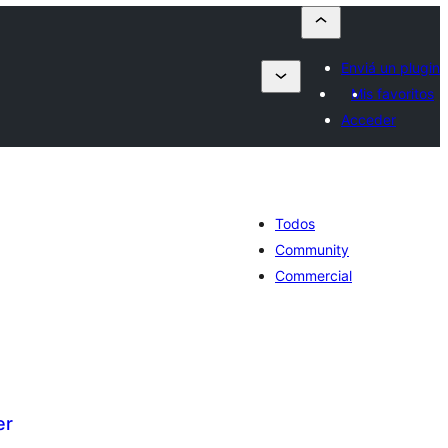
Enviá un plugin
Mis favoritos
Acceder
Todos
Community
Commercial
er
tal