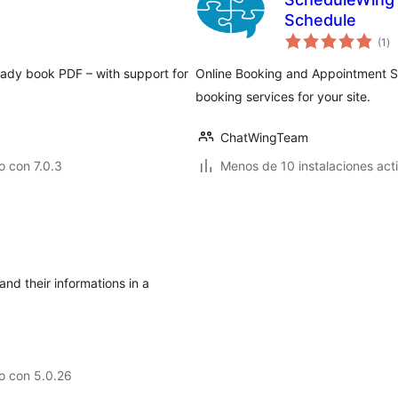
Schedule
to
(1
)
de
va
eady book PDF – with support for
Online Booking and Appointment Sc
booking services for your site.
ChatWingTeam
 con 7.0.3
Menos de 10 instalaciones act
d their informations in a
o con 5.0.26