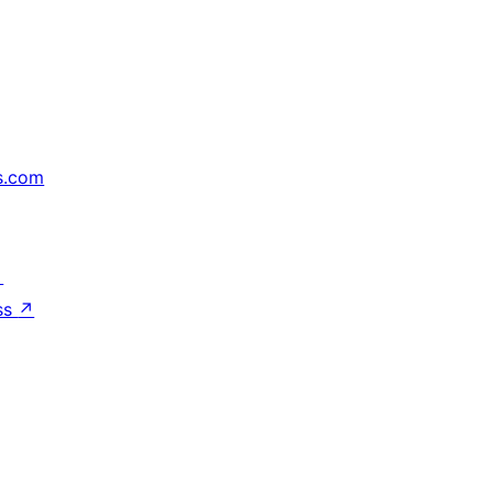
s.com
↗
ss
↗