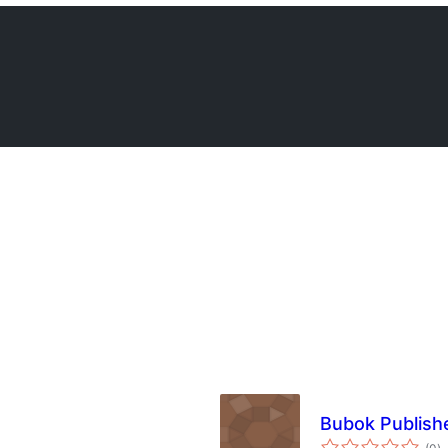
Bubok Publish
to