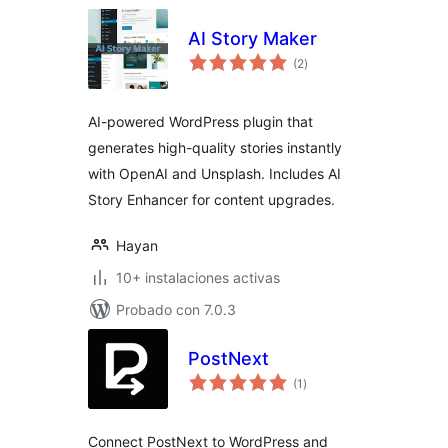
AI Story Maker
total
(2
)
de
valoraciones
AI-powered WordPress plugin that
generates high-quality stories instantly
with OpenAI and Unsplash. Includes AI
Story Enhancer for content upgrades.
Hayan
10+ instalaciones activas
Probado con 7.0.3
PostNext
total
(1
)
de
valoraciones
Connect PostNext to WordPress and