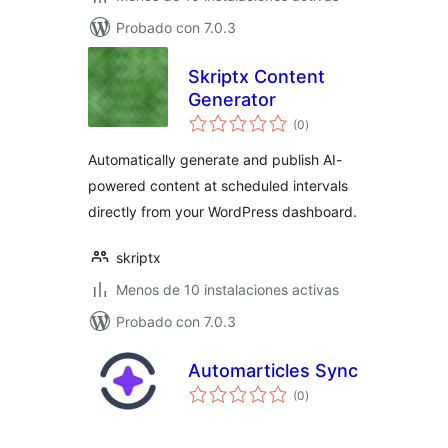
Probado con 7.0.3
Skriptx Content
Generator
total
(0
)
de
valoraciones
Automatically generate and publish AI-
powered content at scheduled intervals
directly from your WordPress dashboard.
skriptx
Menos de 10 instalaciones activas
Probado con 7.0.3
Automarticles Sync
total
(0
)
de
valoraciones