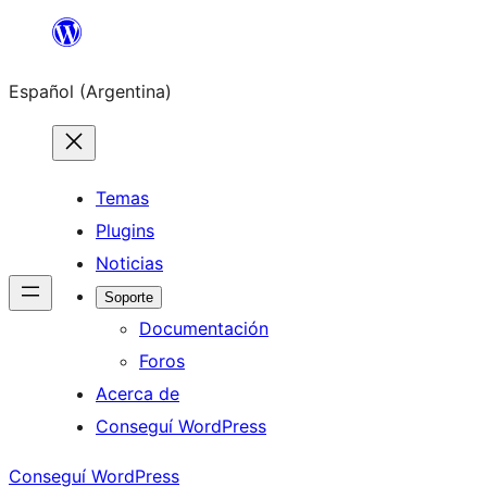
Saltar
al
Español (Argentina)
contenido
Temas
Plugins
Noticias
Soporte
Documentación
Foros
Acerca de
Conseguí WordPress
Conseguí WordPress