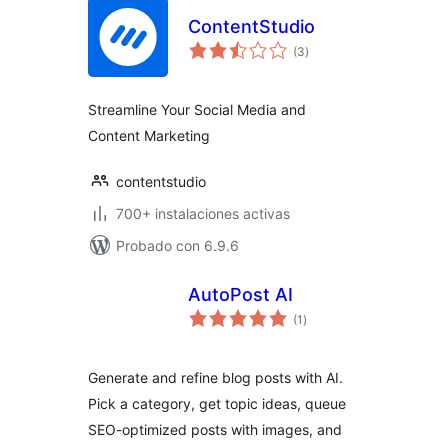
ContentStudio
total
(3
)
de
valoraciones
Streamline Your Social Media and
Content Marketing
contentstudio
700+ instalaciones activas
Probado con 6.9.6
AutoPost AI
total
(1
)
de
valoraciones
Generate and refine blog posts with AI.
Pick a category, get topic ideas, queue
SEO-optimized posts with images, and