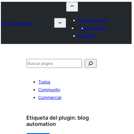
Enviá un plugin
Plugin Directory
Mis favoritos
Acceder
Buscar
Todos
Community
Commercial
Etiqueta del plugin:
blog
automation