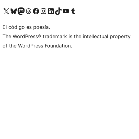
Visitá nuestra cuenta de X (anteriormente Twitter)
Visitá nuestra cuenta de Bluesky
Visitá nuestra cuenta de Mastodon
Visitá nuestra cuenta de Threads
Visitá nuestra página de Facebook
Visitá nuestra cuenta de Instagram
Visitá nuestra cuenta de LinkedIn
Visitá nuestra cuenta de TikTok
Visitá nuestro canal de YouTube
Visitá nuestra cuenta de Tumblr
El código es poesía.
The WordPress® trademark is the intellectual property
of the WordPress Foundation.