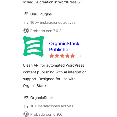
schedule creation in WordPress wi …
Guru Plugins
100+ instalaciones activas
Probado con 7.0.3
OrganicStack
Publisher
total
(3
)
de
valoraciones
Clean API for automated WordPress
content publishing with AI integration
support. Designed for use with
OrganicStack.
OrganicStack
10+ instalaciones activas
Probado con 6.9.6