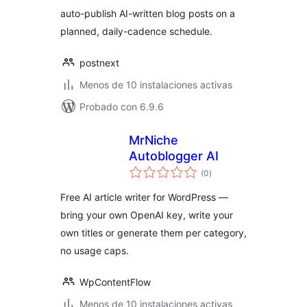
auto-publish AI-written blog posts on a
planned, daily-cadence schedule.
postnext
Menos de 10 instalaciones activas
Probado con 6.9.6
MrNiche
Autoblogger AI
total
(0
)
de
valoraciones
Free AI article writer for WordPress —
bring your own OpenAI key, write your
own titles or generate them per category,
no usage caps.
WpContentFlow
Menos de 10 instalaciones activas