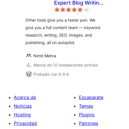
Expert Blog Writing
total
& Publishing on
(1
)
de
valoraciones
Autopilot
Other tools give you a faster pen. We
give you a full content team — keyword
research, writing, SEO, images, and
publishing, all on autopilot.
Nimit Mehra
Menos de 10 instalaciones activas
Probado con 6.9.6
Acerca de
Escaparate
Noticias
Temas
Hosting
Plugins
Privacidad
Patrones