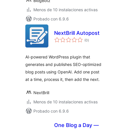
BlogBotz
Menos de 10 instalaciones activas
Probado con 6.9.6
NextBrill Autopost
total
(0
)
de
valoraciones
AI-powered WordPress plugin that
generates and publishes SEO-optimized
blog posts using OpenAI. Add one post
at a time, process it, then add the next.
NextBrill
Menos de 10 instalaciones activas
Probado con 6.9.6
One Blog a Day —