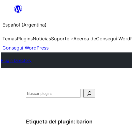
Saltar
al
Español (Argentina)
contenido
Temas
Plugins
Noticias
Soporte
Acerca de
Conseguí WordP
Conseguí WordPress
Plugin Directory
Buscar
Etiqueta del plugin:
barion