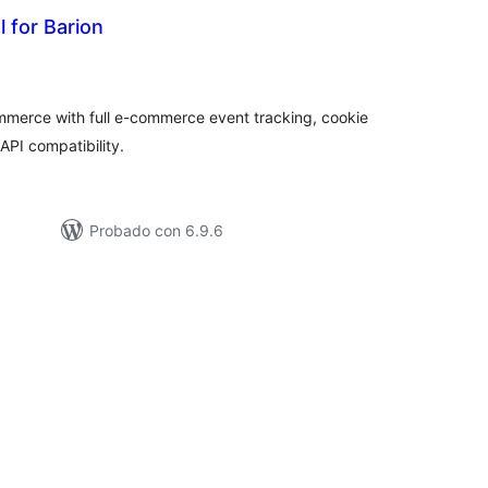
 for Barion
tal
e
loraciones
ommerce with full e-commerce event tracking, cookie
PI compatibility.
Probado con 6.9.6