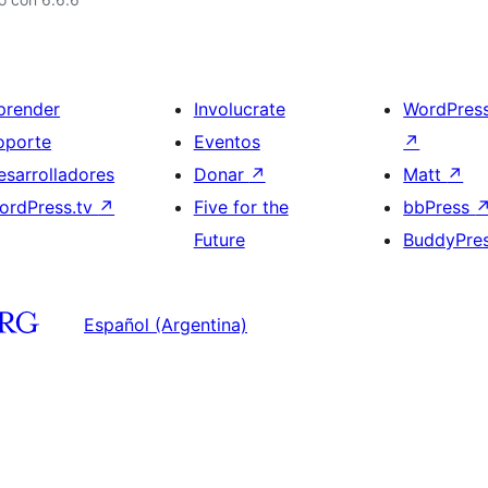
prender
Involucrate
WordPres
oporte
Eventos
↗
esarrolladores
Donar
↗
Matt
↗
ordPress.tv
↗
Five for the
bbPress
Future
BuddyPre
Español (Argentina)