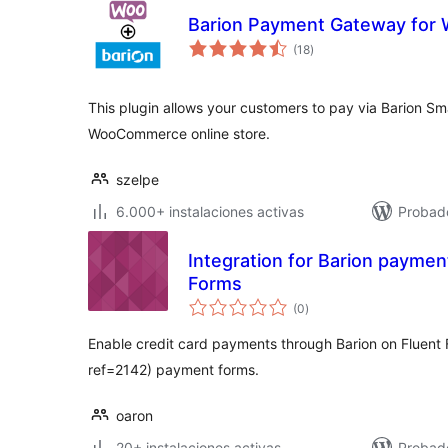
Barion Payment Gateway fo
total
(18
)
de
valoraciones
This plugin allows your customers to pay via Barion S
WooCommerce online store.
szelpe
6.000+ instalaciones activas
Probad
Integration for Barion payme
Forms
total
(0
)
de
valoraciones
Enable credit card payments through Barion on Fluent 
ref=2142) payment forms.
oaron
20+ instalaciones activas
Probad