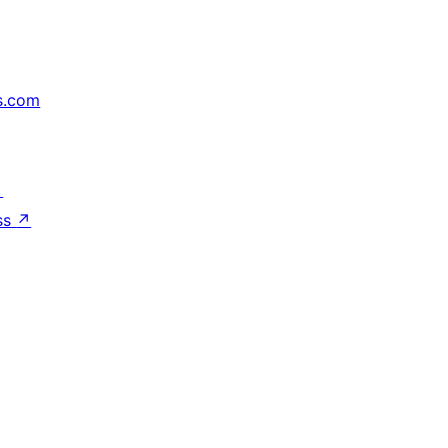
s.com
↗
ss
↗