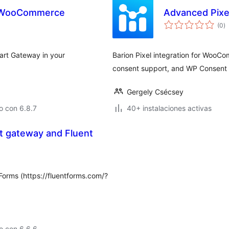
r WooCommerce
Advanced Pixel
to
(0
)
d
va
mart Gateway in your
Barion Pixel integration for WooC
consent support, and WP Consent A
Gergely Csécsey
o con 6.8.7
40+ instalaciones activas
nt gateway and Fluent
Forms (https://fluentforms.com/?
o con 6.6.6