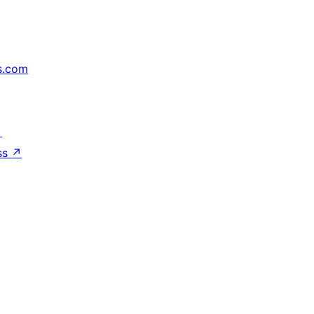
s.com
↗
ss
↗