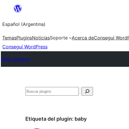
Saltar
al
Español (Argentina)
contenido
Temas
Plugins
Noticias
Soporte
Acerca de
Conseguí WordP
Conseguí WordPress
Plugin Directory
Buscar
Etiqueta del plugin:
baby