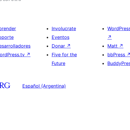
prender
Involucrate
WordPres
oporte
Eventos
↗
esarrolladores
Donar
↗
Matt
↗
ordPress.tv
↗
Five for the
bbPress
Future
BuddyPre
Español (Argentina)