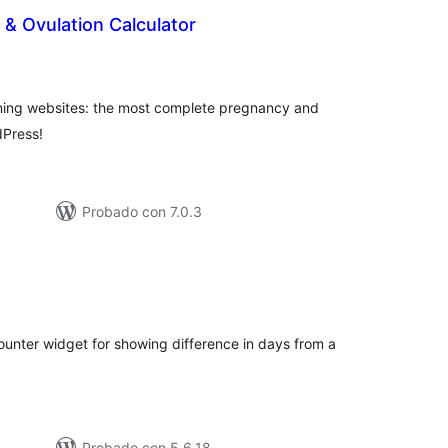
& Ovulation Calculator
tal
e
loraciones
anning websites: the most complete pregnancy and
dPress!
Probado con 7.0.3
tal
loraciones
ounter widget for showing difference in days from a
Probado con 5.6.18