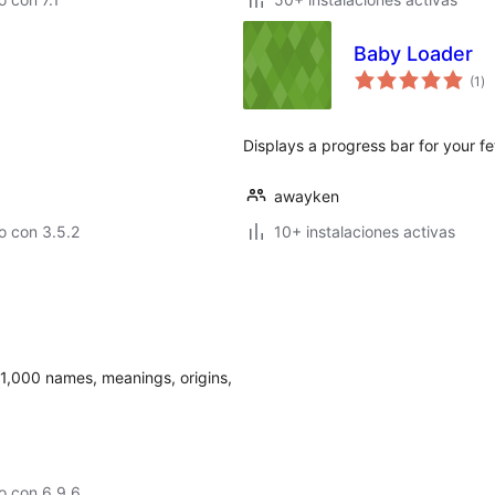
Baby Loader
to
(1
)
de
va
Displays a progress bar for your fe
awayken
o con 3.5.2
10+ instalaciones activas
1,000 names, meanings, origins,
o con 6.9.6