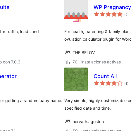
uite
WP Pregnancy 
to
(2
)
d
va
r traffic, leads and
For health, parenting & family pl
ovulation calculator plugin for Wor
THE BELOV
 con 7.0.3
70+ instalaciones activas
erator
Count All
to
(1
)
de
va
 for getting a random baby name.
Very simple, highly customizable c
specified date and time.
horvath.agoston
 con 7.1
50+ instalaciones activas