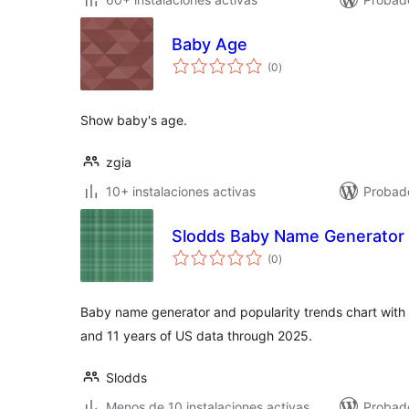
Baby Age
total
(0
)
de
valoraciones
Show baby's age.
zgia
10+ instalaciones activas
Probad
Slodds Baby Name Generator
total
(0
)
de
valoraciones
Baby name generator and popularity trends chart with 
and 11 years of US data through 2025.
Slodds
Menos de 10 instalaciones activas
Probad