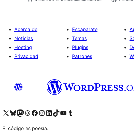
Acerca de
Escaparate
A
Noticias
Temas
S
Hosting
Plugins
D
Privacidad
Patrones
W
Visitá nuestra cuenta de X (anteriormente Twitter)
Visitá nuestra cuenta de Bluesky
Visitá nuestra cuenta de Mastodon
Visitá nuestra cuenta de Threads
Visitá nuestra página de Facebook
Visitá nuestra cuenta de Instagram
Visitá nuestra cuenta de LinkedIn
Visitá nuestra cuenta de TikTok
Visitá nuestro canal de YouTube
Visitá nuestra cuenta de Tumblr
El código es poesía.