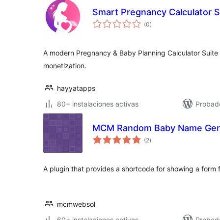
Smart Pregnancy Calculator S
total
(0
)
de
valoraciones
A modern Pregnancy & Baby Planning Calculator Suite fo
monetization.
hayyatapps
80+ instalaciones activas
Probado
MCM Random Baby Name Gen
total
(2
)
de
valoraciones
A plugin that provides a shortcode for showing a form
mcmwebsol
60+ instalaciones activas
Probado