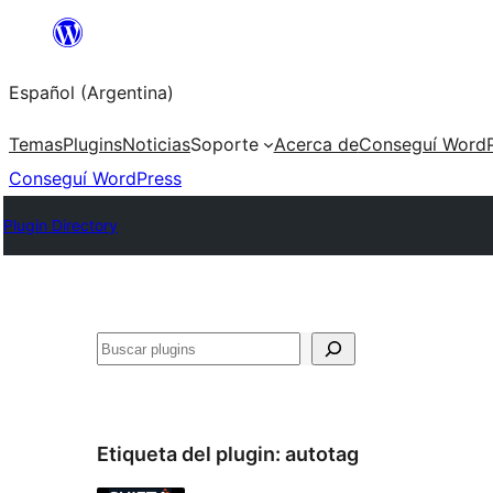
Saltar
al
Español (Argentina)
contenido
Temas
Plugins
Noticias
Soporte
Acerca de
Conseguí WordP
Conseguí WordPress
Plugin Directory
Buscar
Etiqueta del plugin:
autotag