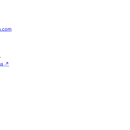
s.com
↗
ss
↗