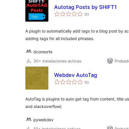
Autotag Posts by SHIFT1
total
(0
)
de
valoraciones
A plugin to automatically add tags to a blog post by s
adding tags for all included phrases.
dconsorte
30+ instalaciones activas
Probado
Webdev AutoTag
total
(0
)
de
valoraciones
AutoTag is plugins to auto get tag from content, title 
and stackoverflow)
pywebdev
10+ instalaciones activas
Probad