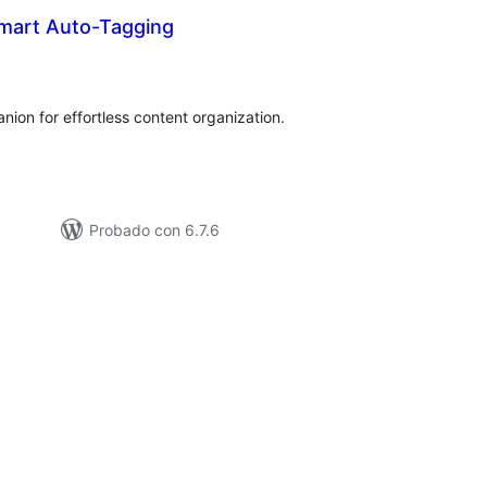
Smart Auto-Tagging
tal
e
loraciones
anion for effortless content organization.
Probado con 6.7.6