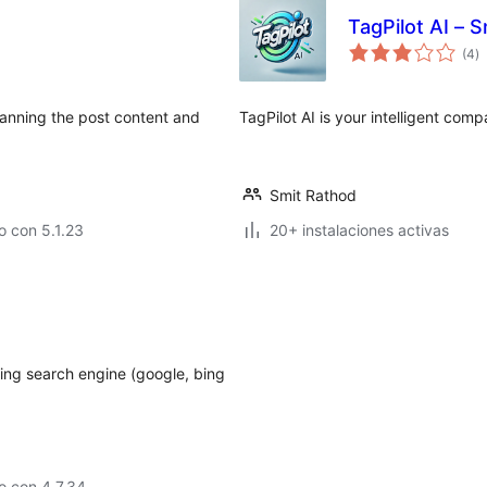
TagPilot AI – 
to
(4
)
d
va
canning the post content and
TagPilot AI is your intelligent comp
Smit Rathod
 con 5.1.23
20+ instalaciones activas
using search engine (google, bing
o con 4.7.34