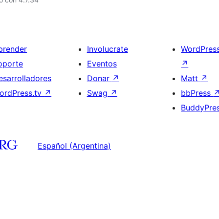
prender
Involucrate
WordPres
oporte
Eventos
↗
esarrolladores
Donar
↗
Matt
↗
ordPress.tv
↗
Swag
↗
bbPress
BuddyPre
Español (Argentina)