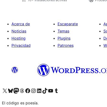
Acerca de
Escaparate
A
Noticias
Temas
S
Hosting
Plugins
D
Privacidad
Patrones
W
Visitá nuestra cuenta de X (anteriormente Twitter)
Visitá nuestra cuenta de Bluesky
Visitá nuestra cuenta de Mastodon
Visitá nuestra cuenta de Threads
Visitá nuestra página de Facebook
Visitá nuestra cuenta de Instagram
Visitá nuestra cuenta de LinkedIn
Visitá nuestra cuenta de TikTok
Visitá nuestro canal de YouTube
Visitá nuestra cuenta de Tumblr
El código es poesía.