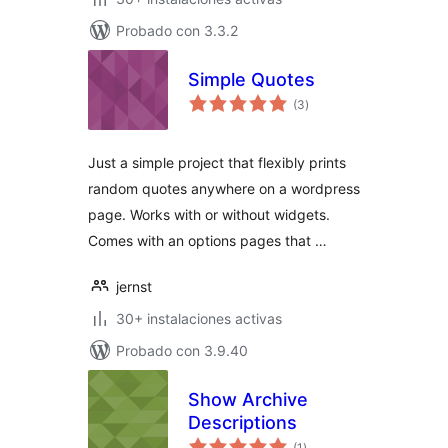
Probado con 3.3.2
Simple Quotes
total
(3
)
de
valoraciones
Just a simple project that flexibly prints
random quotes anywhere on a wordpress
page. Works with or without widgets.
Comes with an options pages that …
jernst
30+ instalaciones activas
Probado con 3.9.40
Show Archive
Descriptions
total
(1
)