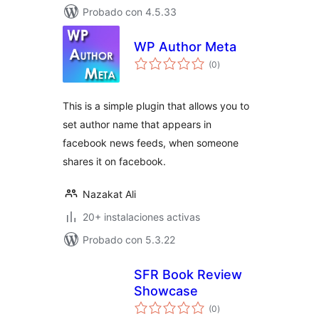
Probado con 4.5.33
WP Author Meta
total
(0
)
de
valoraciones
This is a simple plugin that allows you to
set author name that appears in
facebook news feeds, when someone
shares it on facebook.
Nazakat Ali
20+ instalaciones activas
Probado con 5.3.22
SFR Book Review
Showcase
total
(0
)
de