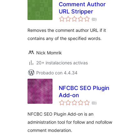
Comment Author
URL Stripper
total
(0
)
de
valoraciones
Removes the comment author URL if it
contains any of the specified words.
Nick Momrik
20+ instalaciones activas
Probado con 4.4.34
NFCBC SEO Plugin
Add-on
total
(0
)
de
valoraciones
NFCBC SEO Plugin Add-on is an
administration tool for follow and nofollow
comment moderation.