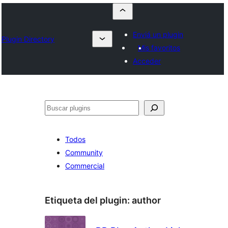
Enviá un plugin
Plugin Directory
Mis favoritos
Acceder
Buscar
Todos
Community
Commercial
Etiqueta del plugin:
author