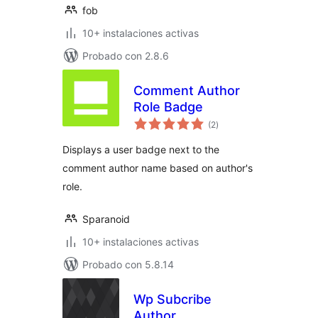
fob
10+ instalaciones activas
Probado con 2.8.6
Comment Author
Role Badge
total
(2
)
de
valoraciones
Displays a user badge next to the
comment author name based on author's
role.
Sparanoid
10+ instalaciones activas
Probado con 5.8.14
Wp Subcribe
Author