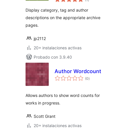
de
valoraciones
Display category, tag and author
descriptions on the appropriate archive
pages.
jp2112
20+ instalaciones activas
Probado con 3.9.40
Author Wordcount
total
(0
)
de
valoraciones
Allows authors to show word counts for
works in progress.
Scott Grant
20+ instalaciones activas