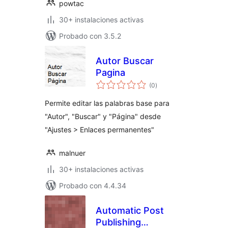
powtac
30+ instalaciones activas
Probado con 3.5.2
Autor Buscar
Pagina
total
(0
)
de
valoraciones
Permite editar las palabras base para
"Autor", "Buscar" y "Página" desde
"Ajustes > Enlaces permanentes"
malnuer
30+ instalaciones activas
Probado con 4.4.34
Automatic Post
Publishing