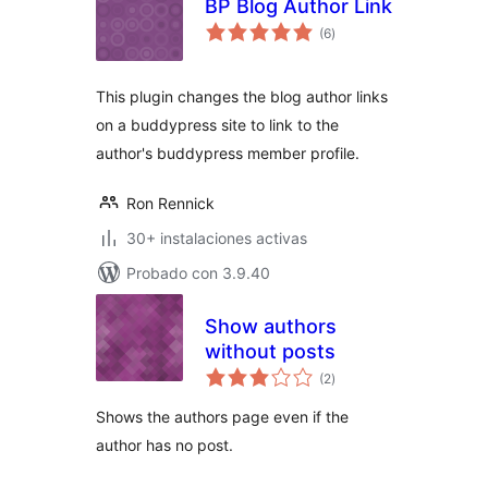
BP Blog Author Link
total
(6
)
de
valoraciones
This plugin changes the blog author links
on a buddypress site to link to the
author's buddypress member profile.
Ron Rennick
30+ instalaciones activas
Probado con 3.9.40
Show authors
without posts
total
(2
)
de
valoraciones
Shows the authors page even if the
author has no post.