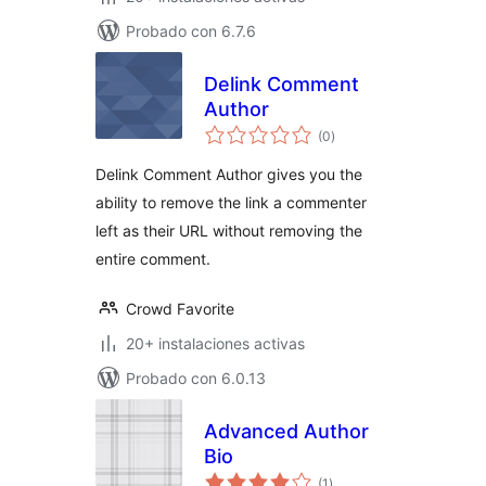
Probado con 6.7.6
Delink Comment
Author
total
(0
)
de
valoraciones
Delink Comment Author gives you the
ability to remove the link a commenter
left as their URL without removing the
entire comment.
Crowd Favorite
20+ instalaciones activas
Probado con 6.0.13
Advanced Author
Bio
total
(1
)