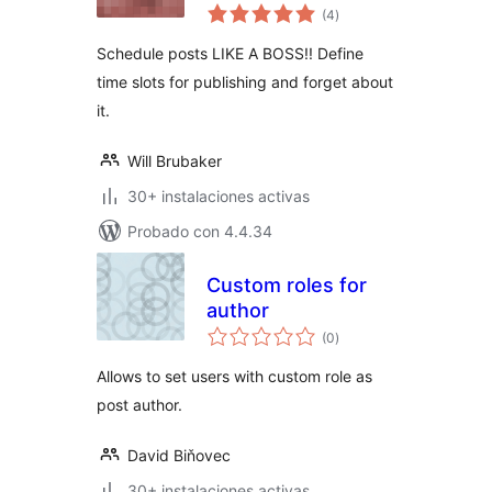
total
Scheduler
(4
)
de
valoraciones
Schedule posts LIKE A BOSS!! Define
time slots for publishing and forget about
it.
Will Brubaker
30+ instalaciones activas
Probado con 4.4.34
Custom roles for
author
total
(0
)
de
valoraciones
Allows to set users with custom role as
post author.
David Biňovec
30+ instalaciones activas