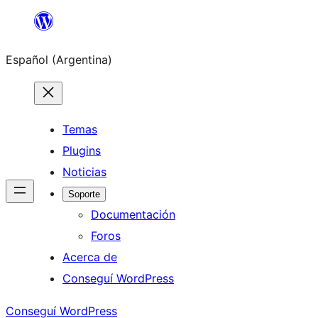
Saltar
al
Español (Argentina)
contenido
Temas
Plugins
Noticias
Soporte
Documentación
Foros
Acerca de
Conseguí WordPress
Conseguí WordPress