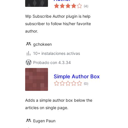
total
(4
)
de
valoraciones
Wp Subscribe Author plugin is help
subscriber to follow his/her favorite
author.
gchokeen
10+ instalaciones activas
Probado con 4.3.34
Simple Author Box
total
(0
)
de
valoraciones
Adds a simple author box below the
articles on single page.
Eugen Paun