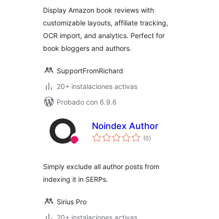
valoraciones
Display Amazon book reviews with
customizable layouts, affiliate tracking,
OCR import, and analytics. Perfect for
book bloggers and authors.
SupportFromRichard
20+ instalaciones activas
Probado con 6.9.6
Noindex Author
total
(0
)
de
valoraciones
Simply exclude all author posts from
indexing it in SERPs.
Sirius Pro
20+ instalaciones activas