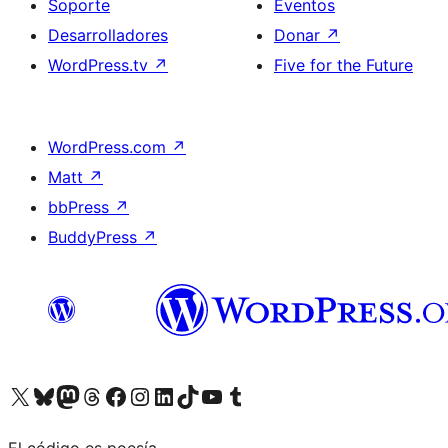
Soporte
Eventos
Desarrolladores
Donar
↗
WordPress.tv
↗
Five for the Future
WordPress.com
↗
Matt
↗
bbPress
↗
BuddyPress
↗
Visitá nuestra cuenta de X (anteriormente Twitter)
Visitá nuestra cuenta de Bluesky
Visitá nuestra cuenta de Mastodon
Visitá nuestra cuenta de Threads
Visitá nuestra página de Facebook
Visitá nuestra cuenta de Instagram
Visitá nuestra cuenta de LinkedIn
Visitá nuestra cuenta de TikTok
Visitá nuestro canal de YouTube
Visitá nuestra cuenta de Tumblr