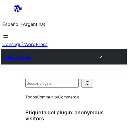
Saltar
al
Español (Argentina)
contenido
Conseguí WordPress
Plugin Directory
Buscar
Todos
Community
Commercial
Etiqueta del plugin:
anonymous
visitors