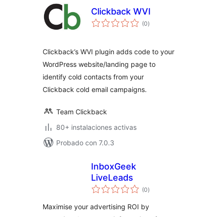
Clickback WVI
total
(0
)
de
valoraciones
Clickback’s WVI plugin adds code to your
WordPress website/landing page to
identify cold contacts from your
Clickback cold email campaigns.
Team Clickback
80+ instalaciones activas
Probado con 7.0.3
InboxGeek
LiveLeads
total
(0
)
de
valoraciones
Maximise your advertising ROI by