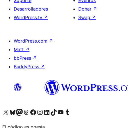
Soporte
Eventos
Desarrolladores
Donar
↗
WordPress.tv
↗
Swag
↗
WordPress.com
↗
Matt
↗
bbPress
↗
BuddyPress
↗
Visitá nuestra cuenta de X (anteriormente Twitter)
Visitá nuestra cuenta de Bluesky
Visitá nuestra cuenta de Mastodon
Visitá nuestra cuenta de Threads
Visitá nuestra página de Facebook
Visitá nuestra cuenta de Instagram
Visitá nuestra cuenta de LinkedIn
Visitá nuestra cuenta de TikTok
Visitá nuestro canal de YouTube
Visitá nuestra cuenta de Tumblr
El código es poesía.