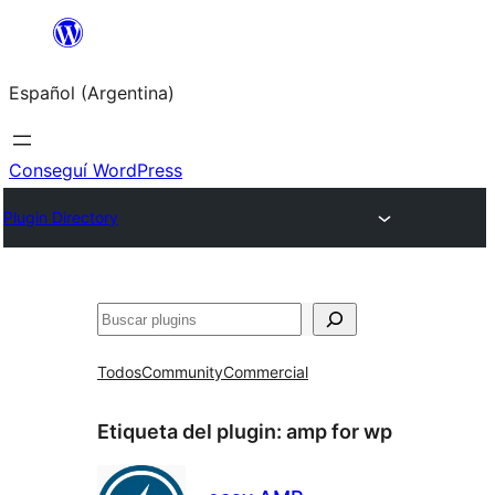
Saltar
al
Español (Argentina)
contenido
Conseguí WordPress
Plugin Directory
Buscar
Todos
Community
Commercial
Etiqueta del plugin:
amp for wp