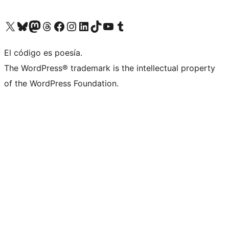
Visitá nuestra cuenta de X (anteriormente Twitter)
Visitá nuestra cuenta de Bluesky
Visitá nuestra cuenta de Mastodon
Visitá nuestra cuenta de Threads
Visitá nuestra página de Facebook
Visitá nuestra cuenta de Instagram
Visitá nuestra cuenta de LinkedIn
Visitá nuestra cuenta de TikTok
Visitá nuestro canal de YouTube
Visitá nuestra cuenta de Tumblr
El código es poesía.
The WordPress® trademark is the intellectual property
of the WordPress Foundation.