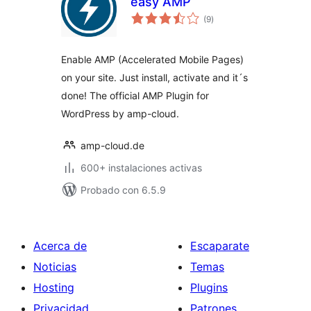
easy AMP
total
(9
)
de
valoraciones
Enable AMP (Accelerated Mobile Pages)
on your site. Just install, activate and it´s
done! The official AMP Plugin for
WordPress by amp-cloud.
amp-cloud.de
600+ instalaciones activas
Probado con 6.5.9
Acerca de
Escaparate
Noticias
Temas
Hosting
Plugins
Privacidad
Patrones