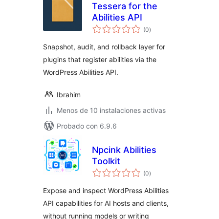
Tessera for the
Abilities API
total
(0
)
de
valoraciones
Snapshot, audit, and rollback layer for
plugins that register abilities via the
WordPress Abilities API.
Ibrahim
Menos de 10 instalaciones activas
Probado con 6.9.6
Npcink Abilities
Toolkit
total
(0
)
de
valoraciones
Expose and inspect WordPress Abilities
API capabilities for AI hosts and clients,
without running models or writing