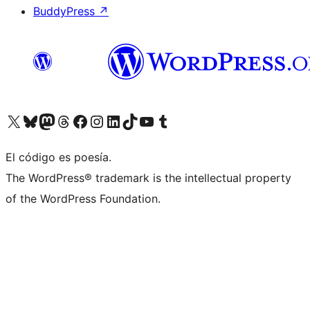
BuddyPress
↗
Visitá nuestra cuenta de X (anteriormente Twitter)
Visitá nuestra cuenta de Bluesky
Visitá nuestra cuenta de Mastodon
Visitá nuestra cuenta de Threads
Visitá nuestra página de Facebook
Visitá nuestra cuenta de Instagram
Visitá nuestra cuenta de LinkedIn
Visitá nuestra cuenta de TikTok
Visitá nuestro canal de YouTube
Visitá nuestra cuenta de Tumblr
El código es poesía.
The WordPress® trademark is the intellectual property
of the WordPress Foundation.