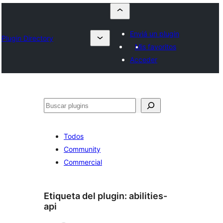
Enviá un plugin
Plugin Directory
Mis favoritos
Acceder
Buscar
Todos
Community
Commercial
Etiqueta del plugin:
abilities-
api