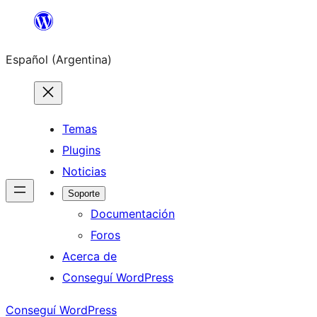
Saltar
al
Español (Argentina)
contenido
Temas
Plugins
Noticias
Soporte
Documentación
Foros
Acerca de
Conseguí WordPress
Conseguí WordPress