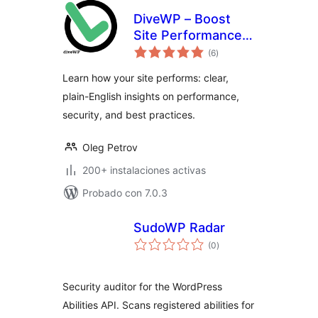
DiveWP – Boost
Site Performance
total
with Clear,
(6
)
de
valoraciones
Actionable Steps
Learn how your site performs: clear,
plain-English insights on performance,
security, and best practices.
Oleg Petrov
200+ instalaciones activas
Probado con 7.0.3
SudoWP Radar
total
(0
)
de
valoraciones
Security auditor for the WordPress
Abilities API. Scans registered abilities for