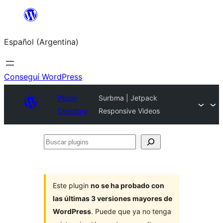
Saltar
al
Español (Argentina)
contenido
Conseguí WordPress
Plugin
Surbma | Jetpack
Directory
Responsive Videos
Buscar
plugins
Este plugin
no se ha probado con
las últimas 3 versiones mayores de
WordPress
. Puede que ya no tenga