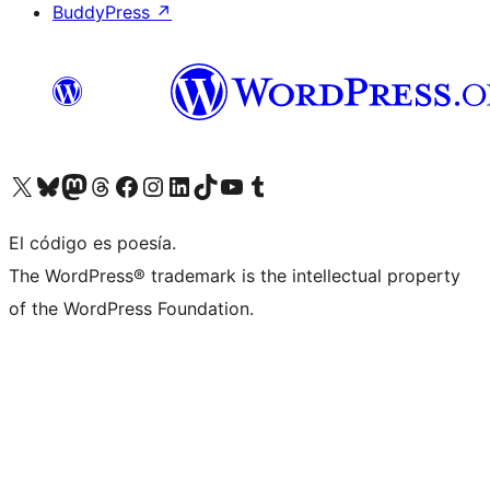
BuddyPress
↗
Visitá nuestra cuenta de X (anteriormente Twitter)
Visitá nuestra cuenta de Bluesky
Visitá nuestra cuenta de Mastodon
Visitá nuestra cuenta de Threads
Visitá nuestra página de Facebook
Visitá nuestra cuenta de Instagram
Visitá nuestra cuenta de LinkedIn
Visitá nuestra cuenta de TikTok
Visitá nuestro canal de YouTube
Visitá nuestra cuenta de Tumblr
El código es poesía.
The WordPress® trademark is the intellectual property
of the WordPress Foundation.