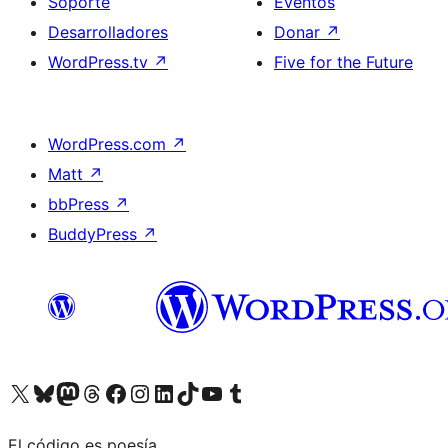
Soporte
Eventos
Desarrolladores
Donar
↗
WordPress.tv
↗
Five for the Future
WordPress.com
↗
Matt
↗
bbPress
↗
BuddyPress
↗
Visitá nuestra cuenta de X (anteriormente Twitter)
Visitá nuestra cuenta de Bluesky
Visitá nuestra cuenta de Mastodon
Visitá nuestra cuenta de Threads
Visitá nuestra página de Facebook
Visitá nuestra cuenta de Instagram
Visitá nuestra cuenta de LinkedIn
Visitá nuestra cuenta de TikTok
Visitá nuestro canal de YouTube
Visitá nuestra cuenta de Tumblr
El código es poesía.