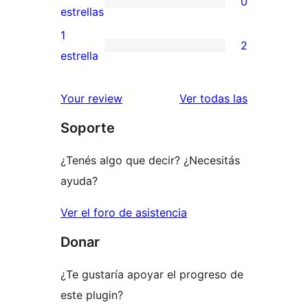
0
estrellas
de
0
estrellas
3
valoraciones
1
2
estrellas
de
2
estrella
2
valoraciones
estrellas
de
reseñas
Your review
Ver todas las
1
Soporte
estrellas
¿Tenés algo que decir? ¿Necesitás
ayuda?
Ver el foro de asistencia
Donar
¿Te gustaría apoyar el progreso de
este plugin?