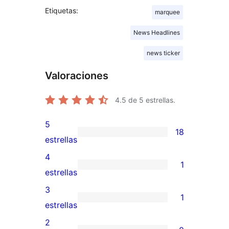
Etiquetas:
marquee
News Headlines
news ticker
Valoraciones
4.5
de 5 estrellas.
5
18
18
estrellas
valoraciones
4
1
de
1
estrellas
5
valoración
3
1
estrellas
de
1
estrellas
4
valoración
2