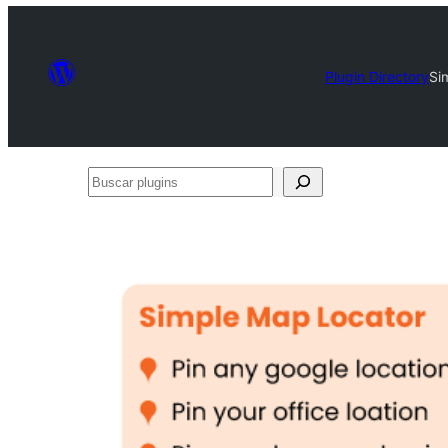
Plugin Directory
Si
Buscar
plugins