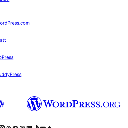
ordPress.com
↗
att
↗
bPress
↗
uddyPress
↗