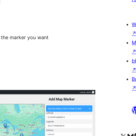
t
W
 the marker you want
M
b
B