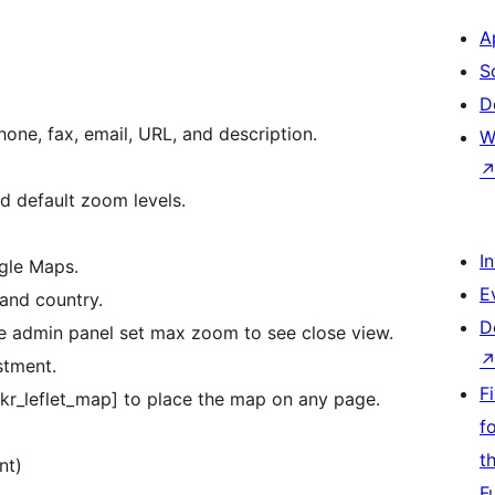
A
S
D
hone, fax, email, URL, and description.
W
d default zoom levels.
I
ogle Maps.
E
 and country.
D
e admin panel set max zoom to see close view.
stment.
F
ikr_leflet_map] to place the map on any page.
f
t
nt)
F