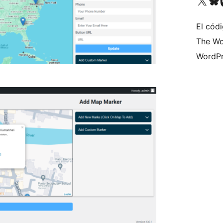
Visitá nuestra cuenta de X (an
Visitá nues
Vi
El códi
The Wo
WordPr