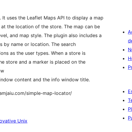
. It uses the Leaflet Maps API to display a map
at the location of the store. The map can be
A
el, and map style. The plugin also includes a
d
es by name or location. The search
N
ions as the user types. When a store is
H
he store and a marker is placed on the
P
ow
ndow content and the info window title.
E
/hamjaiu.com/simple-map-locator/
T
P
P
ovative Unix