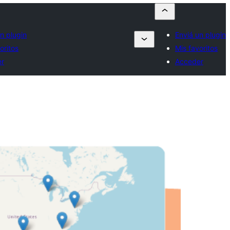
n plugin
Enviá un plugin
oritos
Mis favoritos
er
Acceder