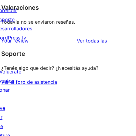
Valoraciones
prender
oporte
Todavía no se enviaron reseñas.
esarrolladores
ordPress.tv
reseñas
Your review
Ver todas las
↗
Soporte
¿Tenés algo que decir? ¿Necesitás ayuda?
nvolucrate
ventos
Ver el foro de asistencia
onar
↗
ive
or
he
uture