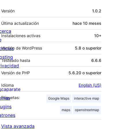
Meta
Versión
1.0.2
Última actualización
hace
10 meses
cerca
Instalaciones activas
10+
e
oticias
Versión de WordPress
5.8 o superior
osting
Testeado hasta
6.6.6
rivacidad
Versión de PHP
5.6.20 o superior
Idioma
English (US)
scaparate
emas
Etiquetas:
Google Maps
interactive map
lugins
maps
openstreetmap
atrones
Vista avanzada