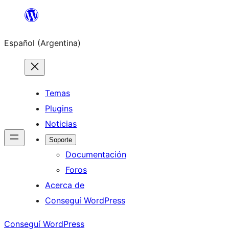
Saltar
al
Español (Argentina)
contenido
Temas
Plugins
Noticias
Soporte
Documentación
Foros
Acerca de
Conseguí WordPress
Conseguí WordPress