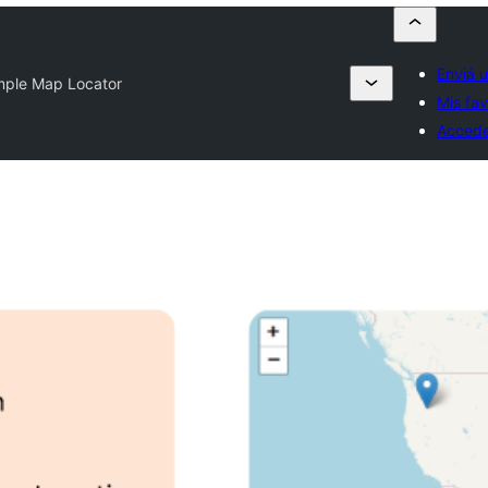
Enviá u
mple Map Locator
Mis fav
Acced