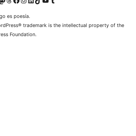
teriormente Twitter)
tra cuenta de Bluesky
sitá nuestra cuenta de Mastodon
Visitá nuestra cuenta de Threads
Visitá nuestra página de Facebook
Visitá nuestra cuenta de Instagram
Visitá nuestra cuenta de LinkedIn
Visitá nuestra cuenta de TikTok
Visitá nuestro canal de YouTube
Visitá nuestra cuenta de Tumblr
go es poesía.
rdPress® trademark is the intellectual property of the
ess Foundation.