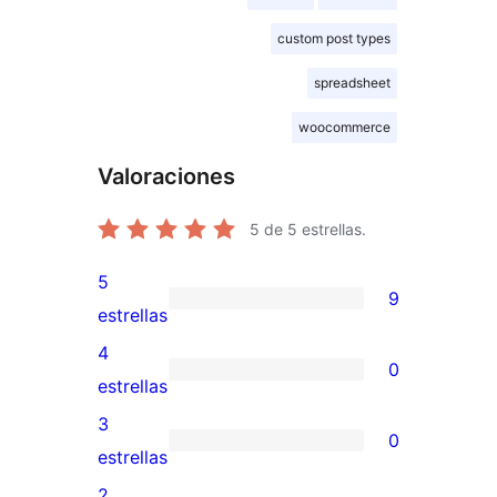
custom post types
spreadsheet
woocommerce
Valoraciones
5
de 5 estrellas.
5
9
9
estrellas
valoraciones
4
0
de
0
estrellas
5
valoraciones
3
0
estrellas
de
0
estrellas
4
valoraciones
2