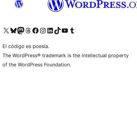
Visitá nuestra cuenta de X (anteriormente Twitter)
Visitá nuestra cuenta de Bluesky
Visitá nuestra cuenta de Mastodon
Visitá nuestra cuenta de Threads
Visitá nuestra página de Facebook
Visitá nuestra cuenta de Instagram
Visitá nuestra cuenta de LinkedIn
Visitá nuestra cuenta de TikTok
Visitá nuestro canal de YouTube
Visitá nuestra cuenta de Tumblr
El código es poesía.
The WordPress® trademark is the intellectual property
of the WordPress Foundation.