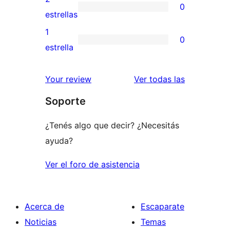
0
estrellas
de
0
estrellas
3
valoraciones
1
0
estrellas
de
0
estrella
2
valoraciones
estrellas
de
reseñas
Your review
Ver todas las
1
Soporte
estrellas
¿Tenés algo que decir? ¿Necesitás
ayuda?
Ver el foro de asistencia
Acerca de
Escaparate
Noticias
Temas