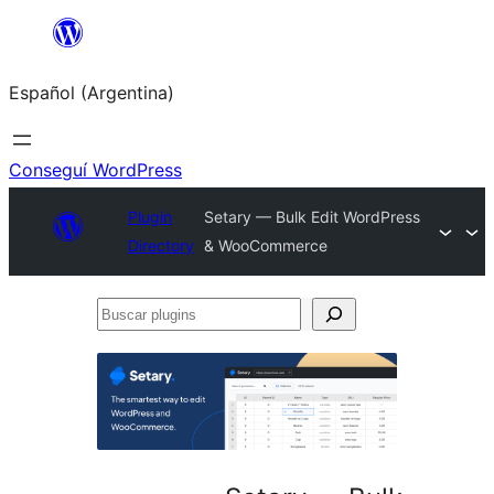
Saltar
al
Español (Argentina)
contenido
Conseguí WordPress
Plugin
Setary — Bulk Edit WordPress
Directory
& WooCommerce
Buscar
plugins