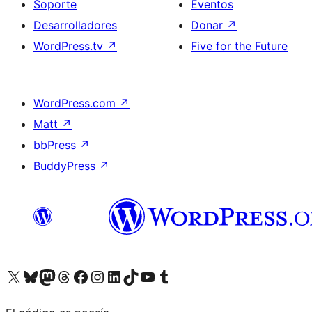
Soporte
Eventos
Desarrolladores
Donar
↗
WordPress.tv
↗
Five for the Future
WordPress.com
↗
Matt
↗
bbPress
↗
BuddyPress
↗
Visitá nuestra cuenta de X (anteriormente Twitter)
Visitá nuestra cuenta de Bluesky
Visitá nuestra cuenta de Mastodon
Visitá nuestra cuenta de Threads
Visitá nuestra página de Facebook
Visitá nuestra cuenta de Instagram
Visitá nuestra cuenta de LinkedIn
Visitá nuestra cuenta de TikTok
Visitá nuestro canal de YouTube
Visitá nuestra cuenta de Tumblr