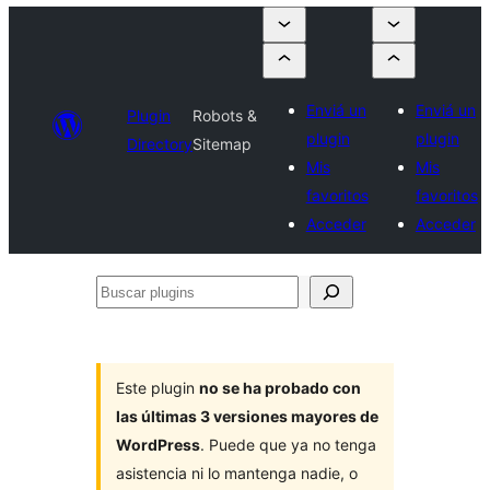
Enviá un
Enviá un
Plugin
Robots &
plugin
plugin
Directory
Sitemap
Mis
Mis
favoritos
favoritos
Acceder
Acceder
Buscar
plugins
Este plugin
no se ha probado con
las últimas 3 versiones mayores de
WordPress
. Puede que ya no tenga
asistencia ni lo mantenga nadie, o