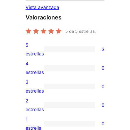
Vista avanzada
Valoraciones
5
de 5 estrellas.
5
3
3
estrellas
valoraciones
4
0
de
0
estrellas
5
valoraciones
3
0
estrellas
de
0
estrellas
4
valoraciones
2
0
estrellas
de
0
estrellas
3
valoraciones
1
0
estrellas
de
0
estrella