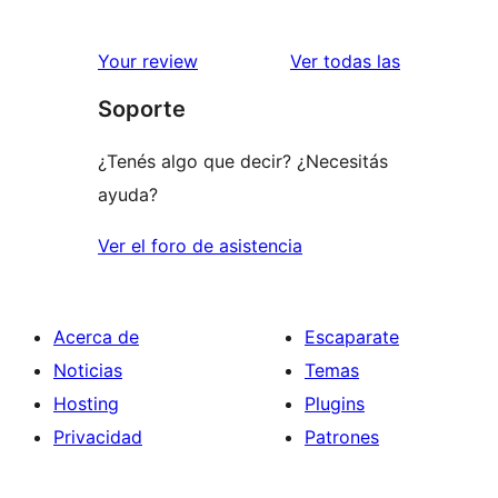
2
valoraciones
estrellas
de
reseñas
Your review
Ver todas las
1
Soporte
estrellas
¿Tenés algo que decir? ¿Necesitás
ayuda?
Ver el foro de asistencia
Acerca de
Escaparate
Noticias
Temas
Hosting
Plugins
Privacidad
Patrones