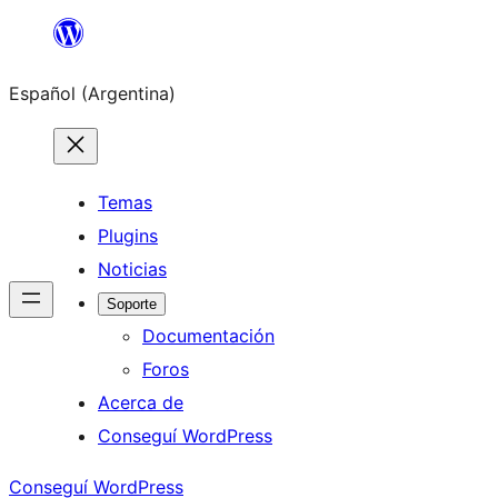
Saltar
al
Español (Argentina)
contenido
Temas
Plugins
Noticias
Soporte
Documentación
Foros
Acerca de
Conseguí WordPress
Conseguí WordPress