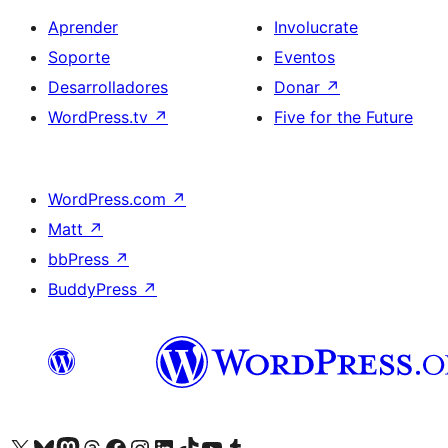
Aprender
Involucrate
Soporte
Eventos
Desarrolladores
Donar
↗
WordPress.tv
↗
Five for the Future
WordPress.com
↗
Matt
↗
bbPress
↗
BuddyPress
↗
Visitá nuestra cuenta de X (anteriormente Twitter)
Visitá nuestra cuenta de Bluesky
Visitá nuestra cuenta de Mastodon
Visitá nuestra cuenta de Threads
Visitá nuestra página de Facebook
Visitá nuestra cuenta de Instagram
Visitá nuestra cuenta de LinkedIn
Visitá nuestra cuenta de TikTok
Visitá nuestro canal de YouTube
Visitá nuestra cuenta de Tumblr