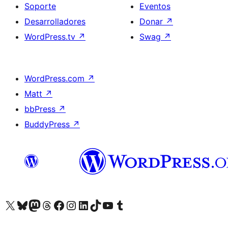
Soporte
Eventos
Desarrolladores
Donar
↗
WordPress.tv
↗
Swag
↗
WordPress.com
↗
Matt
↗
bbPress
↗
BuddyPress
↗
Visitá nuestra cuenta de X (anteriormente Twitter)
Visitá nuestra cuenta de Bluesky
Visitá nuestra cuenta de Mastodon
Visitá nuestra cuenta de Threads
Visitá nuestra página de Facebook
Visitá nuestra cuenta de Instagram
Visitá nuestra cuenta de LinkedIn
Visitá nuestra cuenta de TikTok
Visitá nuestro canal de YouTube
Visitá nuestra cuenta de Tumblr