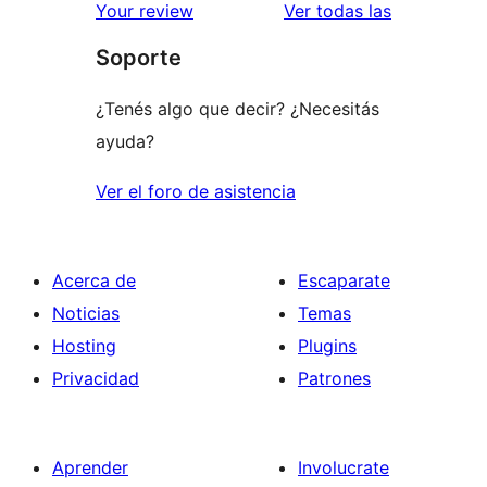
estrellas
de
reseñas
Your review
Ver todas las
1
Soporte
estrellas
¿Tenés algo que decir? ¿Necesitás
ayuda?
Ver el foro de asistencia
Acerca de
Escaparate
Noticias
Temas
Hosting
Plugins
Privacidad
Patrones
Aprender
Involucrate