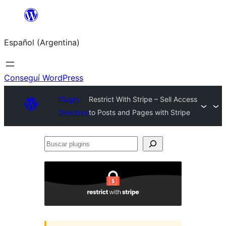
Saltar
al
Español (Argentina)
contenido
Conseguí WordPress
Plugin
Restrict With Stripe – Sell Access
Directory
to Posts and Pages with Stripe
Buscar
plugins