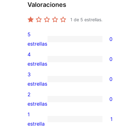
Valoraciones
1
de 5 estrellas.
5
0
0
estrellas
valoraciones
4
0
de
0
estrellas
5
valoraciones
3
0
estrellas
de
0
estrellas
4
valoraciones
2
0
estrellas
de
0
estrellas
3
valoraciones
1
1
estrellas
de
1
estrella
2
valoración