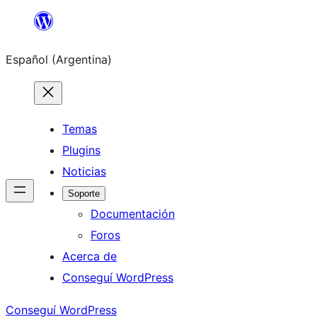
Saltar
al
Español (Argentina)
contenido
Temas
Plugins
Noticias
Soporte
Documentación
Foros
Acerca de
Conseguí WordPress
Conseguí WordPress