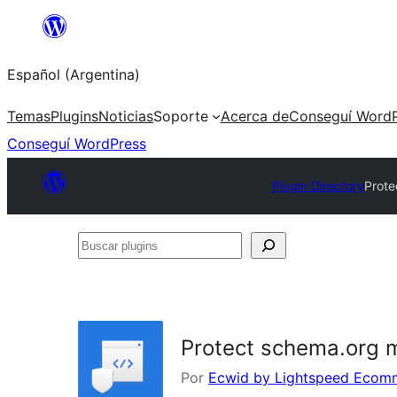
Saltar
al
Español (Argentina)
contenido
Temas
Plugins
Noticias
Soporte
Acerca de
Conseguí WordP
Conseguí WordPress
Plugin Directory
Prote
Buscar
plugins
Protect schema.org 
Por
Ecwid by Lightspeed Ecom