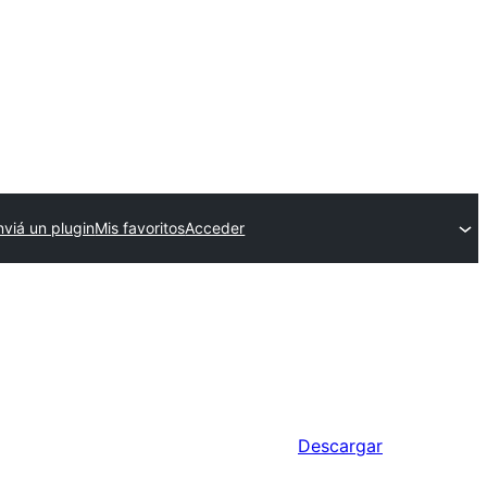
nviá un plugin
Mis favoritos
Acceder
Descargar