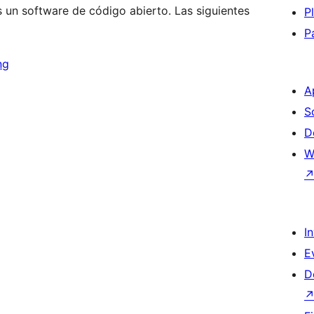
 un software de código abierto. Las siguientes
P
P
ng
A
S
D
W
I
E
D