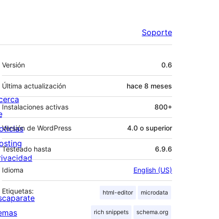
Soporte
Meta
Versión
0.6
Última actualización
hace
8 meses
cerca
Instalaciones activas
800+
e
oticias
Versión de WordPress
4.0 o superior
osting
Testeado hasta
6.9.6
rivacidad
Idioma
English (US)
Etiquetas:
html-editor
microdata
scaparate
emas
rich snippets
schema.org