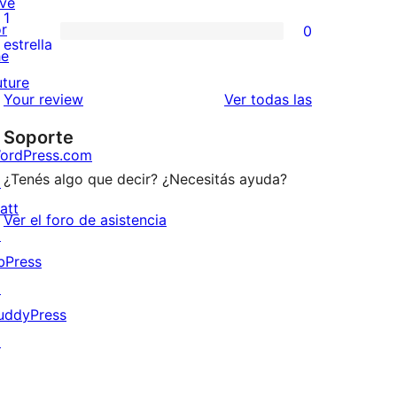
ive
3
valoraciones
1
or
0
estrellas
de
0
estrella
he
2
valoraciones
uture
estrellas
de
reseñas
Your review
Ver todas las
1
Soporte
estrellas
ordPress.com
¿Tenés algo que decir? ¿Necesitás ayuda?
↗
att
Ver el foro de asistencia
↗
bPress
↗
uddyPress
↗