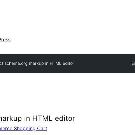
ress
ct schema.org markup in HTML editor
E
markup in HTML editor
merce Shopping Cart