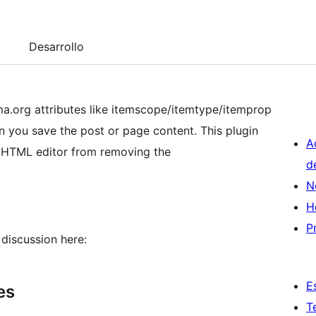
Desarrollo
a.org attributes like itemscope/itemtype/itemprop
n you save the post or page content. This plugin
A
s HTML editor from removing the
d
N
H
P
discussion here:
E
es
T