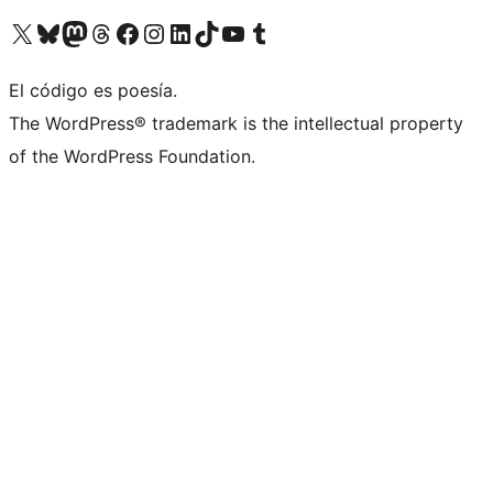
Visitá nuestra cuenta de X (anteriormente Twitter)
Visitá nuestra cuenta de Bluesky
Visitá nuestra cuenta de Mastodon
Visitá nuestra cuenta de Threads
Visitá nuestra página de Facebook
Visitá nuestra cuenta de Instagram
Visitá nuestra cuenta de LinkedIn
Visitá nuestra cuenta de TikTok
Visitá nuestro canal de YouTube
Visitá nuestra cuenta de Tumblr
El código es poesía.
The WordPress® trademark is the intellectual property
of the WordPress Foundation.