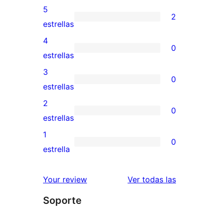
5
2
2
estrellas
valoraciones
4
0
de
0
estrellas
5
valoraciones
3
0
estrellas
de
0
estrellas
4
valoraciones
2
0
estrellas
de
0
estrellas
3
valoraciones
1
0
estrellas
de
0
estrella
2
valoraciones
estrellas
de
reseñas
Your review
Ver todas las
1
Soporte
estrellas