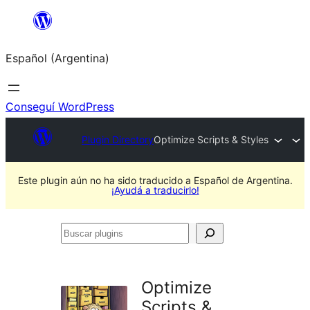
Saltar
al
Español (Argentina)
contenido
Conseguí WordPress
Plugin Directory
Optimize Scripts & Styles
Este plugin aún no ha sido traducido a Español de Argentina.
¡Ayudá a traducirlo!
Buscar
plugins
Optimize
Scripts &