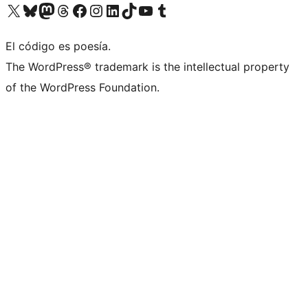
Visitá nuestra cuenta de X (anteriormente Twitter)
Visitá nuestra cuenta de Bluesky
Visitá nuestra cuenta de Mastodon
Visitá nuestra cuenta de Threads
Visitá nuestra página de Facebook
Visitá nuestra cuenta de Instagram
Visitá nuestra cuenta de LinkedIn
Visitá nuestra cuenta de TikTok
Visitá nuestro canal de YouTube
Visitá nuestra cuenta de Tumblr
El código es poesía.
The WordPress® trademark is the intellectual property
of the WordPress Foundation.