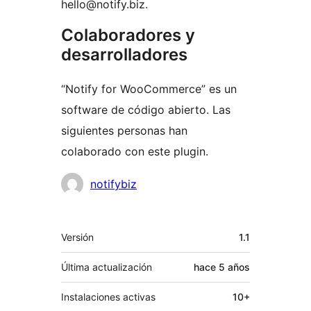
hello@notify.biz.
Colaboradores y
desarrolladores
“Notify for WooCommerce” es un
software de código abierto. Las
siguientes personas han
colaborado con este plugin.
Colaboradores
notifybiz
Meta
Versión
1.1
Última actualización
hace
5 años
Instalaciones activas
10+