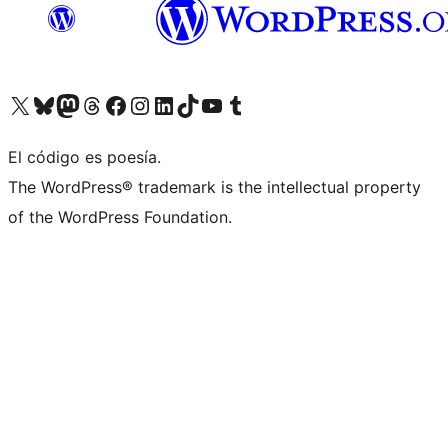
Visitá nuestra cuenta de X (anteriormente Twitter)
Visitá nuestra cuenta de Bluesky
Visitá nuestra cuenta de Mastodon
Visitá nuestra cuenta de Threads
Visitá nuestra página de Facebook
Visitá nuestra cuenta de Instagram
Visitá nuestra cuenta de LinkedIn
Visitá nuestra cuenta de TikTok
Visitá nuestro canal de YouTube
Visitá nuestra cuenta de Tumblr
El código es poesía.
The WordPress® trademark is the intellectual property
of the WordPress Foundation.