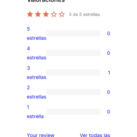
3
de 5 estrellas.
5
0
0
estrellas
valoraciones
4
0
de
0
estrellas
5
valoraciones
3
1
estrellas
de
1
estrellas
4
valoración
2
0
estrellas
de
0
estrellas
3
valoraciones
1
0
estrellas
de
0
estrella
2
valoraciones
estrellas
de
reseñas
Your review
Ver todas las