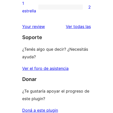
3
valoración
1
2
estrellas
de
2
estrella
2
valoraciones
estrellas
de
reseñas
Your review
Ver todas las
1
Soporte
estrellas
¿Tenés algo que decir? ¿Necesitás
ayuda?
Ver el foro de asistencia
Donar
¿Te gustaría apoyar el progreso de
este plugin?
Doná a este plugin