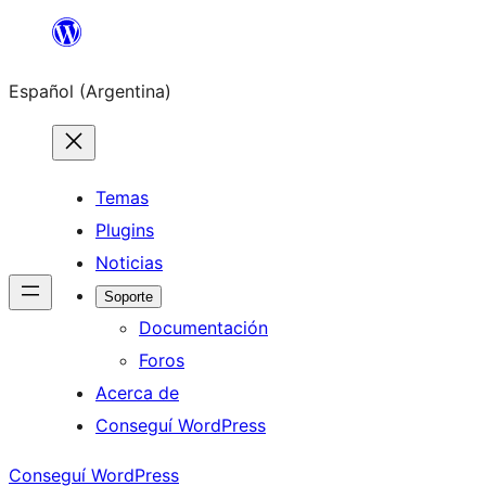
Saltar
al
Español (Argentina)
contenido
Temas
Plugins
Noticias
Soporte
Documentación
Foros
Acerca de
Conseguí WordPress
Conseguí WordPress