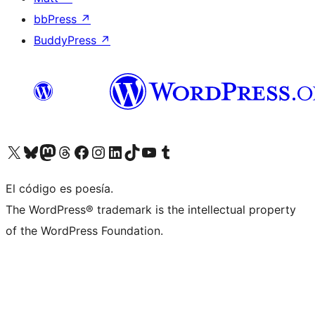
bbPress
↗
BuddyPress
↗
Visitá nuestra cuenta de X (anteriormente Twitter)
Visitá nuestra cuenta de Bluesky
Visitá nuestra cuenta de Mastodon
Visitá nuestra cuenta de Threads
Visitá nuestra página de Facebook
Visitá nuestra cuenta de Instagram
Visitá nuestra cuenta de LinkedIn
Visitá nuestra cuenta de TikTok
Visitá nuestro canal de YouTube
Visitá nuestra cuenta de Tumblr
El código es poesía.
The WordPress® trademark is the intellectual property
of the WordPress Foundation.