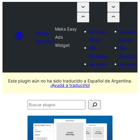
Meks Easy
Enviá un
Enviá un
Plugin
Ads
plugin
plugin
Directory
Widget
Mis
Mis
favoritos
favoritos
Acceder
Acceder
Este plugin aún no ha sido traducido a Español de Argentina.
¡Ayudá a traducirlo!
Buscar
plugins