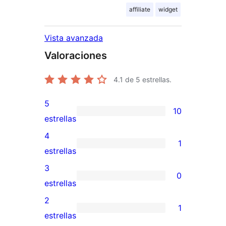
affiliate
widget
Vista avanzada
Valoraciones
4.1
de 5 estrellas.
5
10
10
estrellas
valoraciones
4
1
de
1
estrellas
5
valoración
3
0
estrellas
de
0
estrellas
4
valoraciones
2
1
estrellas
de
1
estrellas