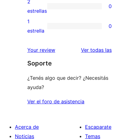
2
0
estrellas
de
0
estrellas
3
valoraciones
1
0
estrellas
de
0
estrella
2
valoraciones
estrellas
de
reseñas
Your review
Ver todas las
1
Soporte
estrellas
¿Tenés algo que decir? ¿Necesitás
ayuda?
Ver el foro de asistencia
Acerca de
Escaparate
Noticias
Temas