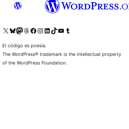
Visitá nuestra cuenta de X (anteriormente Twitter)
Visitá nuestra cuenta de Bluesky
Visitá nuestra cuenta de Mastodon
Visitá nuestra cuenta de Threads
Visitá nuestra página de Facebook
Visitá nuestra cuenta de Instagram
Visitá nuestra cuenta de LinkedIn
Visitá nuestra cuenta de TikTok
Visitá nuestro canal de YouTube
Visitá nuestra cuenta de Tumblr
El código es poesía.
The WordPress® trademark is the intellectual property
of the WordPress Foundation.