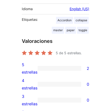
Idioma
English (US)
Etiquetas:
Accordion
collapse
master
paper
toggle
Valoraciones
5
de 5 estrellas.
5
2
2
estrellas
valoraciones
4
0
de
0
estrellas
5
valoraciones
3
0
estrellas
de
0
estrellas
4
valoraciones