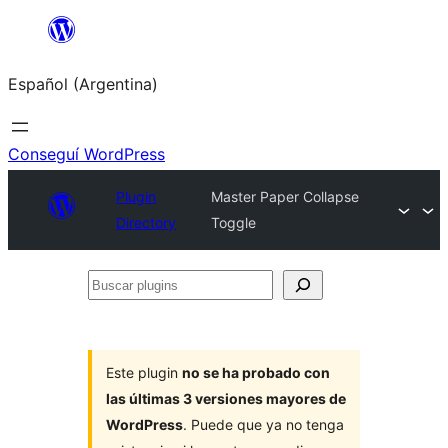
Saltar
al
Español (Argentina)
contenido
Conseguí WordPress
Plugin
Master Paper Collapse
Directory
Toggle
Buscar
plugins
Este plugin
no se ha probado con
las últimas 3 versiones mayores de
WordPress
. Puede que ya no tenga