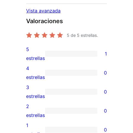
Vista avanzada
Valoraciones
5
de 5 estrellas.
5
1
1
estrellas
valoración
4
0
de
0
estrellas
5
valoraciones
3
0
estrellas
de
0
estrellas
4
valoraciones
2
0
estrellas
de
0
estrellas
3
valoraciones
1
0
estrellas
de