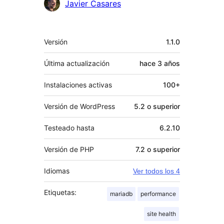
Javier Casares
Meta
Versión
1.1.0
Última actualización
hace
3 años
Instalaciones activas
100+
Versión de WordPress
5.2 o superior
Testeado hasta
6.2.10
Versión de PHP
7.2 o superior
Idiomas
Ver todos los 4
Etiquetas:
mariadb
performance
site health