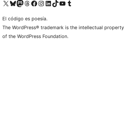
Visitá nuestra cuenta de X (anteriormente Twitter)
Visitá nuestra cuenta de Bluesky
Visitá nuestra cuenta de Mastodon
Visitá nuestra cuenta de Threads
Visitá nuestra página de Facebook
Visitá nuestra cuenta de Instagram
Visitá nuestra cuenta de LinkedIn
Visitá nuestra cuenta de TikTok
Visitá nuestro canal de YouTube
Visitá nuestra cuenta de Tumblr
El código es poesía.
The WordPress® trademark is the intellectual property
of the WordPress Foundation.