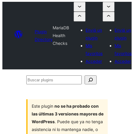
MariaDB
Enviá un
Enviá un
Plugin
Health
plugin
plugin
Directory
Checks
Mis
Mis
favoritos
favoritos
Acceder
Acceder
Buscar
plugins
Este plugin
no se ha probado con
las últimas 3 versiones mayores de
WordPress
. Puede que ya no tenga
asistencia ni lo mantenga nadie, o