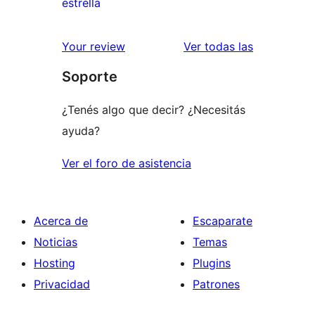
0
estrella
2
valoraciones
estrellas
de
reseñas
Your review
Ver todas las
1
Soporte
estrellas
¿Tenés algo que decir? ¿Necesitás
ayuda?
Ver el foro de asistencia
Acerca de
Escaparate
Noticias
Temas
Hosting
Plugins
Privacidad
Patrones