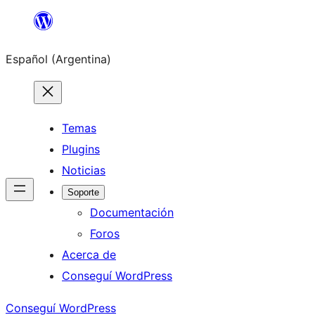
Saltar
al
Español (Argentina)
contenido
Temas
Plugins
Noticias
Soporte
Documentación
Foros
Acerca de
Conseguí WordPress
Conseguí WordPress