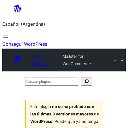
Saltar
al
Español (Argentina)
contenido
Conseguí WordPress
Plugin
Mailster for
Directory
WooCommerce
Buscar
plugins
Este plugin
no se ha probado con
las últimas 3 versiones mayores de
WordPress
. Puede que ya no tenga