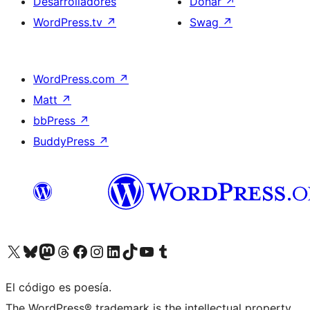
Desarrolladores
Donar
↗
WordPress.tv
↗
Swag
↗
WordPress.com
↗
Matt
↗
bbPress
↗
BuddyPress
↗
Visitá nuestra cuenta de X (anteriormente Twitter)
Visitá nuestra cuenta de Bluesky
Visitá nuestra cuenta de Mastodon
Visitá nuestra cuenta de Threads
Visitá nuestra página de Facebook
Visitá nuestra cuenta de Instagram
Visitá nuestra cuenta de LinkedIn
Visitá nuestra cuenta de TikTok
Visitá nuestro canal de YouTube
Visitá nuestra cuenta de Tumblr
El código es poesía.
The WordPress® trademark is the intellectual property