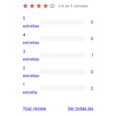
3.8
de 5 estrellas.
5
5
5
estrellas
valoraciones
4
0
de
0
estrellas
5
valoraciones
3
1
estrellas
de
1
estrellas
4
valoración
2
0
estrellas
de
0
estrellas
3
valoraciones
1
2
estrellas
de
2
estrella
2
valoraciones
estrellas
de
reseñas
Your review
Ver todas las
1