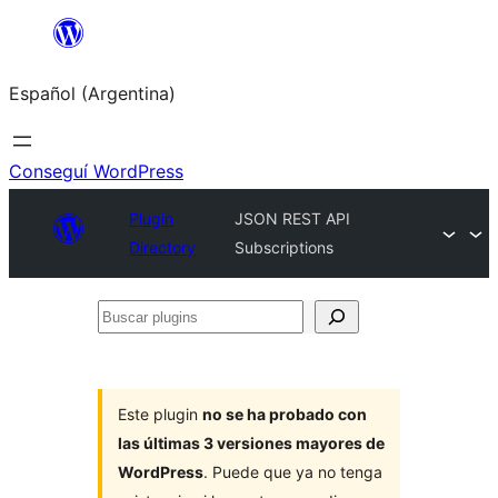
Saltar
al
Español (Argentina)
contenido
Conseguí WordPress
Plugin
JSON REST API
Directory
Subscriptions
Buscar
plugins
Este plugin
no se ha probado con
las últimas 3 versiones mayores de
WordPress
. Puede que ya no tenga