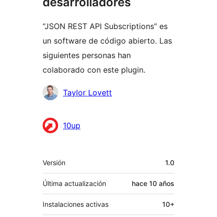
desarrolladores
“JSON REST API Subscriptions” es
un software de código abierto. Las
siguientes personas han
colaborado con este plugin.
Colaboradores
Taylor Lovett
10up
Meta
Versión
1.0
Última actualización
hace
10 años
Instalaciones activas
10+