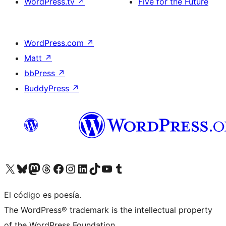
WordPress.tv
↗
Five for the Future
WordPress.com
↗
Matt
↗
bbPress
↗
BuddyPress
↗
Visitá nuestra cuenta de X (anteriormente Twitter)
Visitá nuestra cuenta de Bluesky
Visitá nuestra cuenta de Mastodon
Visitá nuestra cuenta de Threads
Visitá nuestra página de Facebook
Visitá nuestra cuenta de Instagram
Visitá nuestra cuenta de LinkedIn
Visitá nuestra cuenta de TikTok
Visitá nuestro canal de YouTube
Visitá nuestra cuenta de Tumblr
El código es poesía.
The WordPress® trademark is the intellectual property
of the WordPress Foundation.