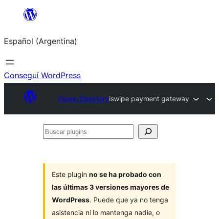
Saltar
al
Español (Argentina)
contenido
Conseguí WordPress
Plugin Directory
iswipe payment gateway
Buscar
plugins
Este plugin
no se ha probado con
las últimas 3 versiones mayores de
WordPress
. Puede que ya no tenga
asistencia ni lo mantenga nadie, o