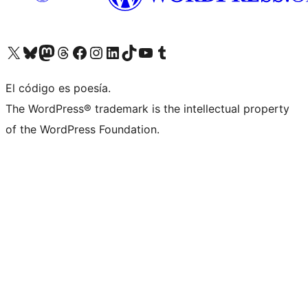
Visitá nuestra cuenta de X (anteriormente Twitter)
Visitá nuestra cuenta de Bluesky
Visitá nuestra cuenta de Mastodon
Visitá nuestra cuenta de Threads
Visitá nuestra página de Facebook
Visitá nuestra cuenta de Instagram
Visitá nuestra cuenta de LinkedIn
Visitá nuestra cuenta de TikTok
Visitá nuestro canal de YouTube
Visitá nuestra cuenta de Tumblr
El código es poesía.
The WordPress® trademark is the intellectual property
of the WordPress Foundation.