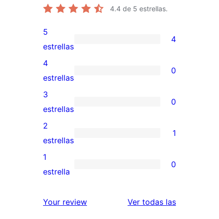
4.4
de 5 estrellas.
5
4
4
estrellas
valoraciones
4
0
de
0
estrellas
5
valoraciones
3
0
estrellas
de
0
estrellas
4
valoraciones
2
1
estrellas
de
1
estrellas
3
valoración
1
0
estrellas
de
0
estrella
2
valoraciones
estrellas
de
reseñas
Your review
Ver todas las
1