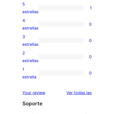
5
1
1
estrellas
valoración
4
0
de
0
estrellas
5
valoraciones
3
0
estrellas
de
0
estrellas
4
valoraciones
2
0
estrellas
de
0
estrellas
3
valoraciones
1
0
estrellas
de
0
estrella
2
valoraciones
estrellas
de
reseñas
Your review
Ver todas las
1
Soporte
estrellas