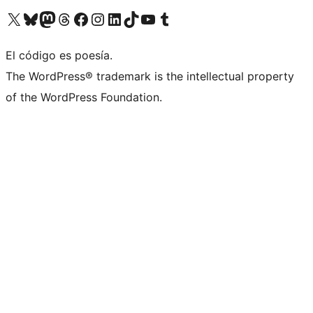
Visitá nuestra cuenta de X (anteriormente Twitter)
Visitá nuestra cuenta de Bluesky
Visitá nuestra cuenta de Mastodon
Visitá nuestra cuenta de Threads
Visitá nuestra página de Facebook
Visitá nuestra cuenta de Instagram
Visitá nuestra cuenta de LinkedIn
Visitá nuestra cuenta de TikTok
Visitá nuestro canal de YouTube
Visitá nuestra cuenta de Tumblr
El código es poesía.
The WordPress® trademark is the intellectual property
of the WordPress Foundation.