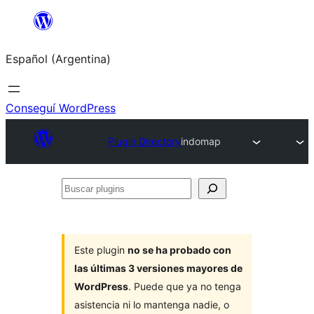
Saltar
al
Español (Argentina)
contenido
Conseguí WordPress
Plugin Directory
indomap
Buscar
plugins
Este plugin
no se ha probado con
las últimas 3 versiones mayores de
WordPress
. Puede que ya no tenga
asistencia ni lo mantenga nadie, o