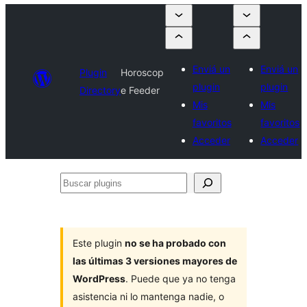
Enviá un
Enviá un
Plugin
Horoscop
plugin
plugin
Directory
e Feeder
Mis
Mis
favoritos
favoritos
Acceder
Acceder
Buscar
plugins
Este plugin
no se ha probado con
las últimas 3 versiones mayores de
WordPress
. Puede que ya no tenga
asistencia ni lo mantenga nadie, o