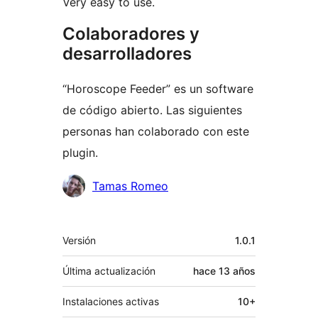
Very easy to use.
Colaboradores y
desarrolladores
“Horoscope Feeder” es un software
de código abierto. Las siguientes
personas han colaborado con este
plugin.
Colaboradores
Tamas Romeo
Meta
Versión
1.0.1
Última actualización
hace
13 años
Instalaciones activas
10+