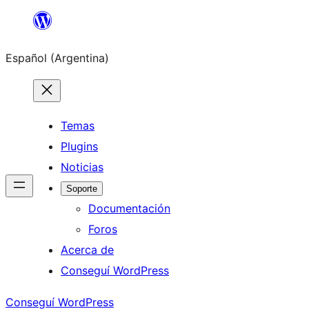
Saltar
al
Español (Argentina)
contenido
Temas
Plugins
Noticias
Soporte
Documentación
Foros
Acerca de
Conseguí WordPress
Conseguí WordPress