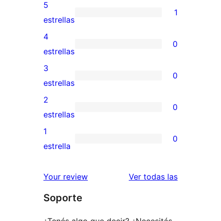
5
1
1
estrellas
valoración
4
0
de
0
estrellas
5
valoraciones
3
0
estrellas
de
0
estrellas
4
valoraciones
2
0
estrellas
de
0
estrellas
3
valoraciones
1
0
estrellas
de
0
estrella
2
valoraciones
estrellas
de
reseñas
Your review
Ver todas las
1
Soporte
estrellas