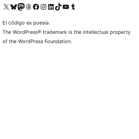
Visitá nuestra cuenta de X (anteriormente Twitter)
Visitá nuestra cuenta de Bluesky
Visitá nuestra cuenta de Mastodon
Visitá nuestra cuenta de Threads
Visitá nuestra página de Facebook
Visitá nuestra cuenta de Instagram
Visitá nuestra cuenta de LinkedIn
Visitá nuestra cuenta de TikTok
Visitá nuestro canal de YouTube
Visitá nuestra cuenta de Tumblr
El código es poesía.
The WordPress® trademark is the intellectual property
of the WordPress Foundation.