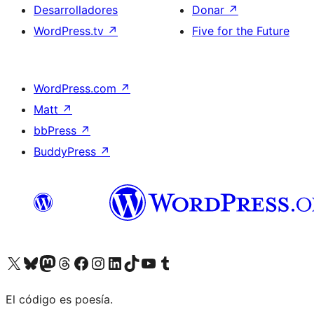
Desarrolladores
Donar
↗
WordPress.tv
↗
Five for the Future
WordPress.com
↗
Matt
↗
bbPress
↗
BuddyPress
↗
Visitá nuestra cuenta de X (anteriormente Twitter)
Visitá nuestra cuenta de Bluesky
Visitá nuestra cuenta de Mastodon
Visitá nuestra cuenta de Threads
Visitá nuestra página de Facebook
Visitá nuestra cuenta de Instagram
Visitá nuestra cuenta de LinkedIn
Visitá nuestra cuenta de TikTok
Visitá nuestro canal de YouTube
Visitá nuestra cuenta de Tumblr
El código es poesía.