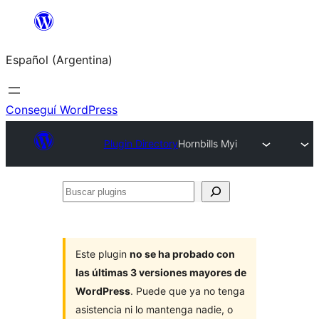
Saltar
al
Español (Argentina)
contenido
Conseguí WordPress
Plugin Directory
Hornbills Myi
Buscar
plugins
Este plugin
no se ha probado con
las últimas 3 versiones mayores de
WordPress
. Puede que ya no tenga
asistencia ni lo mantenga nadie, o