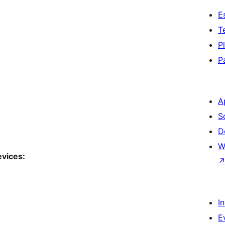
E
T
P
P
A
S
D
W
evices:
I
E