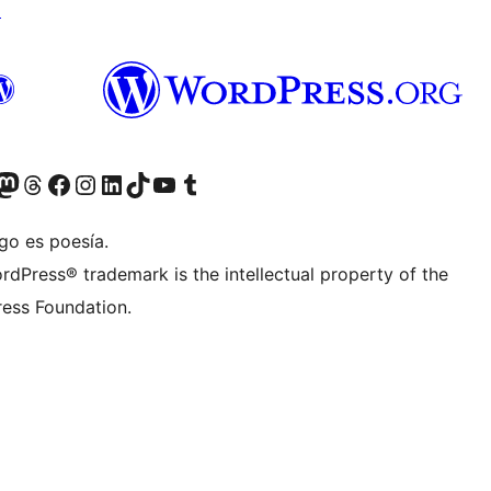
↗
teriormente Twitter)
tra cuenta de Bluesky
sitá nuestra cuenta de Mastodon
Visitá nuestra cuenta de Threads
Visitá nuestra página de Facebook
Visitá nuestra cuenta de Instagram
Visitá nuestra cuenta de LinkedIn
Visitá nuestra cuenta de TikTok
Visitá nuestro canal de YouTube
Visitá nuestra cuenta de Tumblr
go es poesía.
rdPress® trademark is the intellectual property of the
ess Foundation.