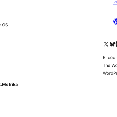
e OS
Visitá nuestra cuenta de X (an
Visitá nues
Vi
El códi
The Wo
WordPr
x.Metrika