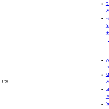
D
F
f
t
F
W
M
 site
b
B