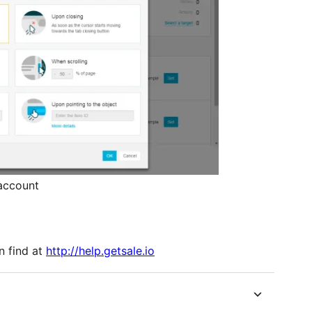
 account
n find at
http://help.getsale.io