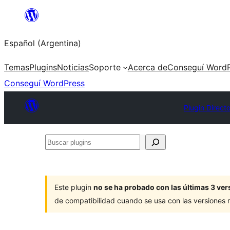
Saltar
al
Español (Argentina)
contenido
Temas
Plugins
Noticias
Soporte
Acerca de
Conseguí WordP
Conseguí WordPress
Plugin Direct
Buscar
plugins
Este plugin
no se ha probado con las últimas 3 v
de compatibilidad cuando se usa con las versiones