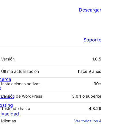
Descargar
Soporte
Meta
Versión
1.0.5
Última actualización
hace
9 años
cerca
Instalaciones activas
30+
e
oticias
Versión de WordPress
3.0.1 o superior
osting
Testeado hasta
4.8.29
rivacidad
Idiomas
Ver todos los 4