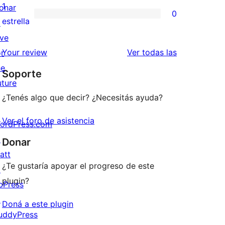
3
valoraciones
1
onar
0
estrellas
de
0
estrella
↗
2
valoraciones
ive
estrellas
de
reseñas
Your review
Ver todas las
or
1
he
Soporte
estrellas
uture
¿Tenés algo que decir? ¿Necesitás ayuda?
Ver el foro de asistencia
ordPress.com
↗
Donar
att
¿Te gustaría apoyar el progreso de este
↗
plugin?
bPress
↗
Doná a este plugin
uddyPress