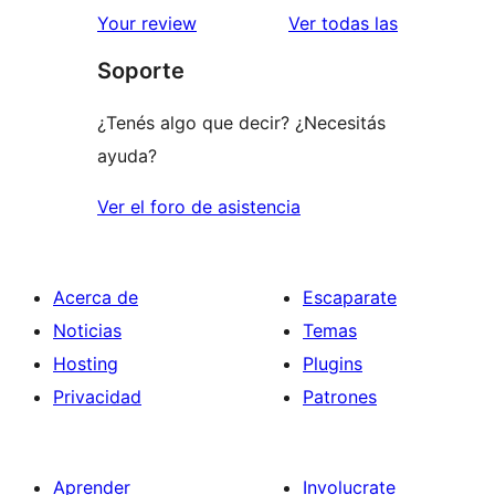
estrellas
de
reseñas
Your review
Ver todas las
1
Soporte
estrellas
¿Tenés algo que decir? ¿Necesitás
ayuda?
Ver el foro de asistencia
Acerca de
Escaparate
Noticias
Temas
Hosting
Plugins
Privacidad
Patrones
Aprender
Involucrate