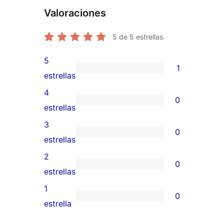
Valoraciones
5
de 5 estrellas.
5
1
1
estrellas
valoración
4
0
de
0
estrellas
5
valoraciones
3
0
estrellas
de
0
estrellas
4
valoraciones
2
0
estrellas
de
0
estrellas
3
valoraciones
1
0
estrellas
de
0
estrella
2
valoraciones