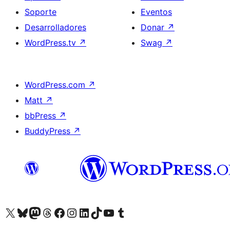
Soporte
Eventos
Desarrolladores
Donar
↗
WordPress.tv
↗
Swag
↗
WordPress.com
↗
Matt
↗
bbPress
↗
BuddyPress
↗
Visitá nuestra cuenta de X (anteriormente Twitter)
Visitá nuestra cuenta de Bluesky
Visitá nuestra cuenta de Mastodon
Visitá nuestra cuenta de Threads
Visitá nuestra página de Facebook
Visitá nuestra cuenta de Instagram
Visitá nuestra cuenta de LinkedIn
Visitá nuestra cuenta de TikTok
Visitá nuestro canal de YouTube
Visitá nuestra cuenta de Tumblr