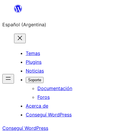
Saltar
al
Español (Argentina)
contenido
Temas
Plugins
Noticias
Soporte
Documentación
Foros
Acerca de
Conseguí WordPress
Conseguí WordPress