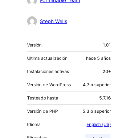
Formidable Team
Steph Wells
Meta
Versión
1.01
Última actualización
hace
5 años
Instalaciones activas
20+
Versión de WordPress
4.7 o superior
Testeado hasta
5.7.16
Versión de PHP
5.3 o superior
Idioma
English (US)
Etiquetas: