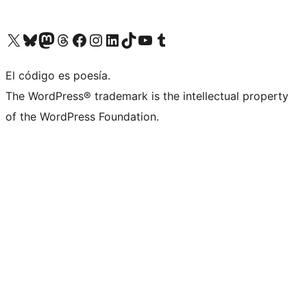
Visitá nuestra cuenta de X (anteriormente Twitter)
Visitá nuestra cuenta de Bluesky
Visitá nuestra cuenta de Mastodon
Visitá nuestra cuenta de Threads
Visitá nuestra página de Facebook
Visitá nuestra cuenta de Instagram
Visitá nuestra cuenta de LinkedIn
Visitá nuestra cuenta de TikTok
Visitá nuestro canal de YouTube
Visitá nuestra cuenta de Tumblr
El código es poesía.
The WordPress® trademark is the intellectual property
of the WordPress Foundation.