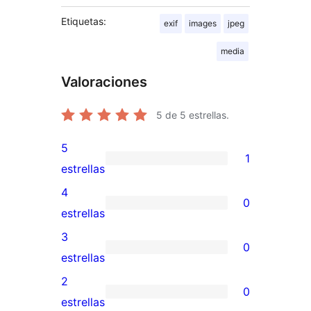
Etiquetas:
exif
images
jpeg
media
Valoraciones
5
de 5 estrellas.
5
1
1
estrellas
valoración
4
0
de
0
estrellas
5
valoraciones
3
0
estrellas
de
0
estrellas
4
valoraciones
2
0
estrellas
de
0
estrellas