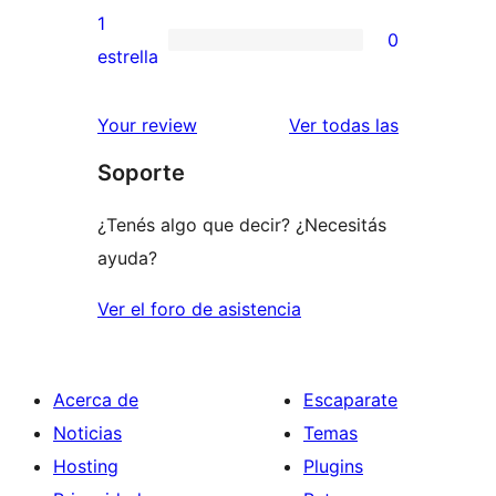
3
valoraciones
1
0
estrellas
de
0
estrella
2
valoraciones
estrellas
de
reseñas
Your review
Ver todas las
1
Soporte
estrellas
¿Tenés algo que decir? ¿Necesitás
ayuda?
Ver el foro de asistencia
Acerca de
Escaparate
Noticias
Temas
Hosting
Plugins